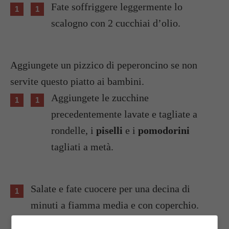
Fate soffriggere leggermente lo
scalogno con 2 cucchiai d’olio.
Aggiungete un pizzico di peperoncino se non
servite questo piatto ai bambini.
Aggiungete le zucchine
precedentemente lavate e tagliate a
rondelle, i
piselli
e i
pomodorini
tagliati a metà.
Salate e fate cuocere per una decina di
minuti a fiamma media e con coperchio.