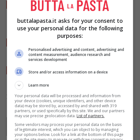
Lessate la pasta in abbondante acqua salata,
scolare e ripassatela nel tegame con le
buttalapasta.it asks for your consent to
verdure
.
use your personal data for the following
purposes:
Spolverizzate con parmigiano grattugiato a
Personalised advertising and content, advertising and
piacere.
content measurement, audience research and
services development
Poi servite in fondine individuali con una
Store and/or access information on a device
ulteriore spolverata di formaggio.
Learn more
Your personal data will be processed and information from
Foto di
turncoat tendrils
your device (cookies, unique identifiers, and other device
data) may be stored by, accessed by and shared with 319
partners, or used specifically by this site. We and our partners
may use precise geolocation data.
List of partners.
Parole di
Deborah Di Lucia
Some vendors may process your personal data on the basis
of legitimate interest, which you can object to by managing
your options below. Look for a link at the bottom of this page
or in the site menu to manage or withdraw consent in privacy