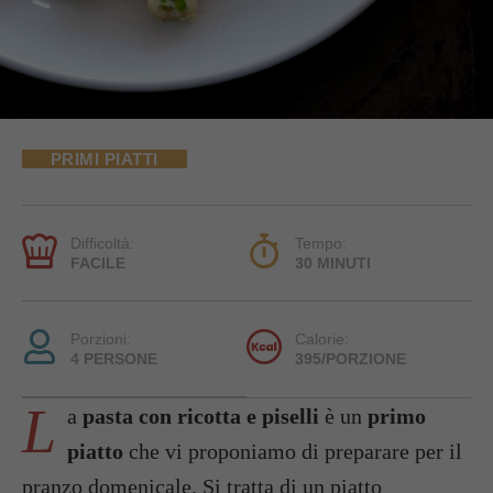
PRIMI PIATTI
Difficoltà:
Tempo:
FACILE
30 MINUTI
Porzioni:
Calorie:
4 PERSONE
395/PORZIONE
L
a
pasta con ricotta e piselli
è un
primo
piatto
che vi proponiamo di preparare per il
pranzo domenicale. Si tratta di un piatto