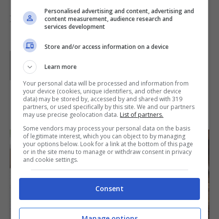
Personalised advertising and content, advertising and
Foto di
jules
content measurement, audience research and
services development
Store and/or access information on a device
Parole di
Deborah Di Lucia
Learn more
Your personal data will be processed and information from
your device (cookies, unique identifiers, and other device
data) may be stored by, accessed by and shared with 319
IN PRIMO PIANO
partners, or used specifically by this site. We and our partners
may use precise geolocation data.
List of partners.
Some vendors may process your personal data on the basis
of legitimate interest, which you can object to by managing
your options below. Look for a link at the bottom of this page
or in the site menu to manage or withdraw consent in privacy
and cookie settings.
Consent
SECONDI PIATTI
Manage options