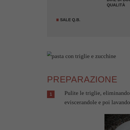
QUALITÀ
SALE Q.B.
PREPARAZIONE
Pulite le triglie, eliminan
eviscerandole e poi lavando