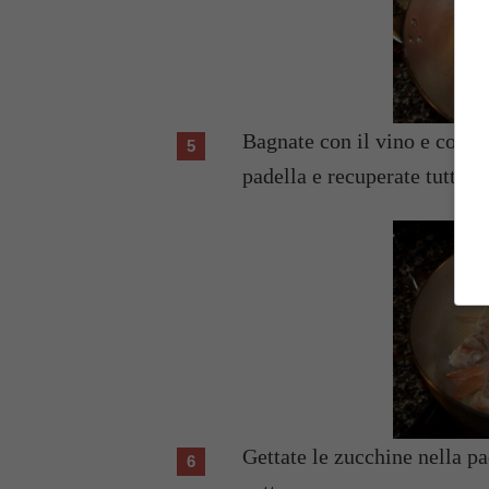
Bagnate con il vino e complet
padella e recuperate tutta la
Gettate le zucchine nella pa