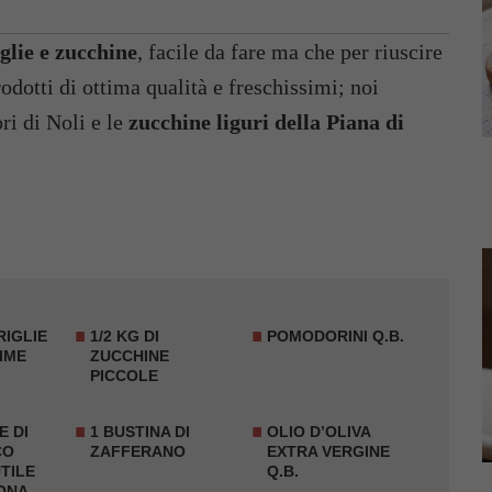
iglie e zucchine
, facile da fare ma che per riuscire
rodotti di ottima qualità e freschissimi; noi
ri di Noli e le
zucchine liguri della Piana di
RIGLIE
1/2 KG DI
POMODORINI Q.B.
IME
ZUCCHINE
PICCOLE
E DI
1 BUSTINA DI
OLIO D’OLIVA
CO
ZAFFERANO
EXTRA VERGINE
UTILE
Q.B.
UONA