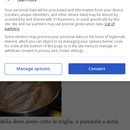
Learn more
Your personal data will be processed and information from your device
(cookies, unique identifiers, and other device data) may be stored by,
accessed by and shared with 319 partners, or used specifically by this
site. We and our partners may use precise geolocation data.
List of
partners.
Some vendors may process your personal data on the basis of legitimate
ate la cottura delle triglie. Poi toglietele dalla
interest, which you can object to by managing your options below. Look
for a link at the bottom of this page or in the site menu to manage or
 loro polpa, e mettetela da parte.
withdraw consent in privacy and cookie settings.
Manage options
Consent
della dove avete cotto le triglie, e portatele a metà