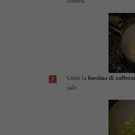
cottura.
Unite la
bustina di zaffera
sale.