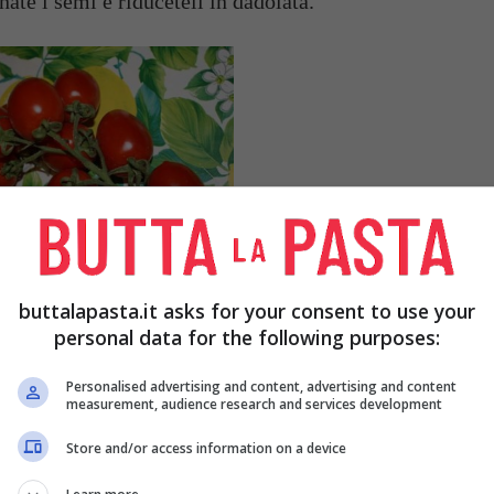
nate i semi e riduceteli in dadolata.
o e mettetelo in una capace padella con un po’
buttalapasta.it asks for your consent to use your
ico di sale. Fatele cuocere qualche minuto, poi
personal data for the following purposes:
Personalised advertising and content, advertising and content
measurement, audience research and services development
Store and/or access information on a device