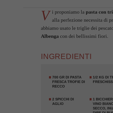
V
i proponiamo la
pasta con tr
alla perfezione necessita di p
abbiamo usato le triglie dei pescato
Albenga
con dei bellissimi fiori.
INGREDIENTI
700 GR DI PASTA
1/2 KG DI
T
FRESCA TROFIE DI
FRESCHISS
RECCO
2 SPICCHI DI
1 BICCHIER
AGLIO
VINO BIAN
SECCO, IN
DIRE DI B