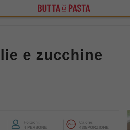
lie e zucchine
Porzioni:
Calorie:
4 PERSONE
430/PORZIONE