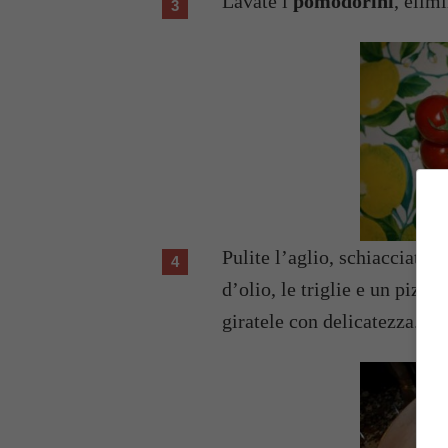
Lavate i
pomodorini
, elimi
Pulite l’aglio, schiacciatel
d’olio, le triglie e un pizz
giratele con delicatezza.