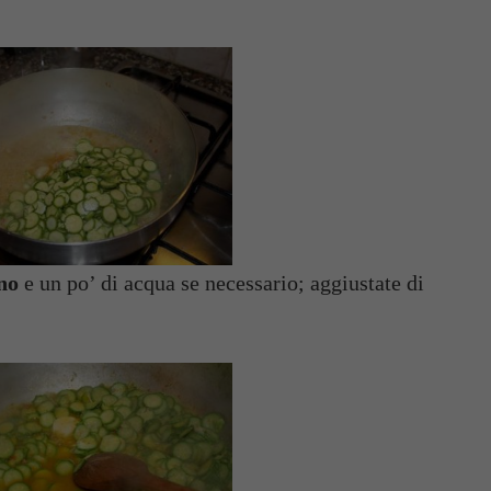
no
e un po’ di acqua se necessario; aggiustate di