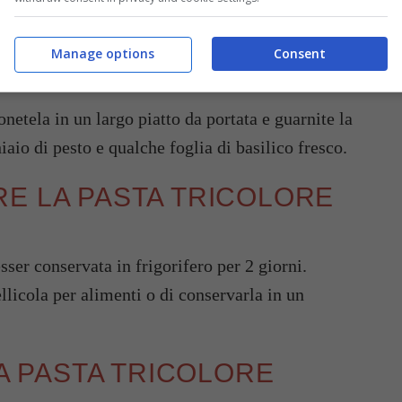
 feta. Salate e pepate e mescolate tutti gli
Manage options
Consent
re al fresco.
etela in un largo piatto da portata e guarnite la
iaio di pesto e qualche foglia di basilico fresco.
E LA PASTA TRICOLORE
sser conservata in frigorifero per 2 giorni.
llicola per alimenti o di conservarla in un
LA PASTA TRICOLORE