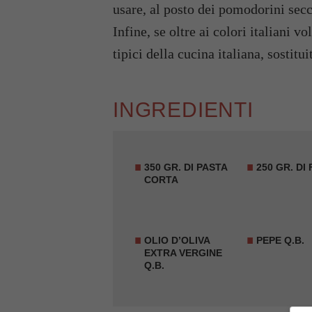
usare, al posto dei pomodorini secc
Infine, se oltre ai colori italiani v
tipici della cucina italiana, sostitu
INGREDIENTI
350 GR. DI PASTA
250 GR. DI
CORTA
OLIO D’OLIVA
PEPE Q.B.
EXTRA VERGINE
Q.B.