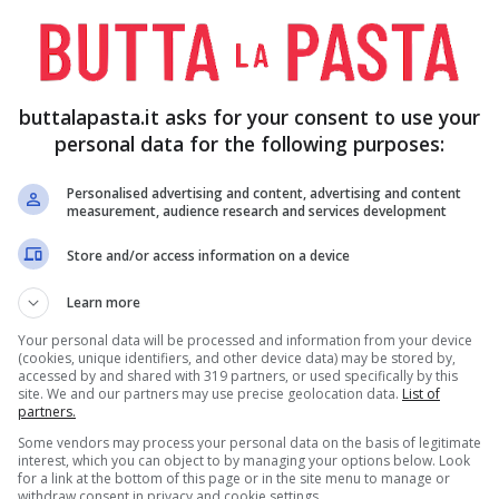
buttalapasta.it asks for your consent to use your
personal data for the following purposes:
da tricolore, come prima cosa cuocete la
pasta
in
latela e trasferitela in una ciotola con un filo
Personalised advertising and content, advertising and content
measurement, audience research and services development
eddi.
Store and/or access information on a device
la pasta più velocemente passandola sotto l’acqua
Learn more
Your personal data will be processed and information from your device
 tagliate a cubetti la
feta
e riducete i pomodori
(cookies, unique identifiers, and other device data) may be stored by,
accessed by and shared with 319 partners, or used specifically by this
site. We and our partners may use precise geolocation data.
List of
partners.
Some vendors may process your personal data on the basis of legitimate
freddata, conditela con il pesto, mescolando bene
interest, which you can object to by managing your options below. Look
for a link at the bottom of this page or in the site menu to manage or
withdraw consent in privacy and cookie settings.