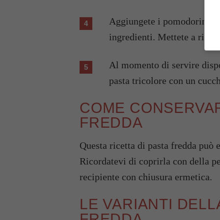
Aggiungete i pomodorini e la
ingredienti. Mettete a riposa
Al momento di servire dispon
pasta tricolore con un cucch
COME CONSERVAR
FREDDA
Questa ricetta di pasta fredda può e
Ricordatevi di coprirla con della pe
recipiente con chiusura ermetica.
LE VARIANTI DEL
FREDDA