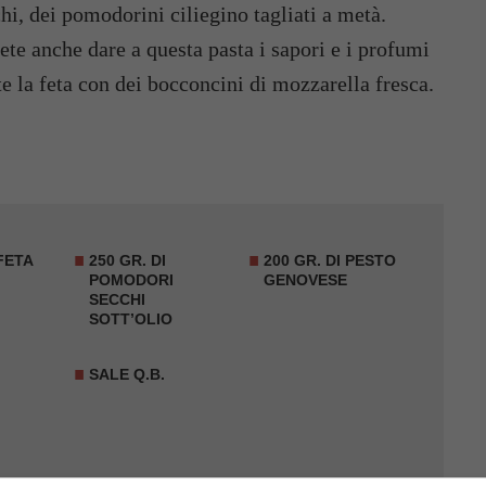
hi, dei pomodorini ciliegino tagliati a metà.
olete anche dare a questa pasta i sapori e i profumi
ite la feta con dei bocconcini di mozzarella fresca.
FETA
250 GR. DI
200 GR. DI PESTO
POMODORI
GENOVESE
SECCHI
SOTT’OLIO
SALE Q.B.