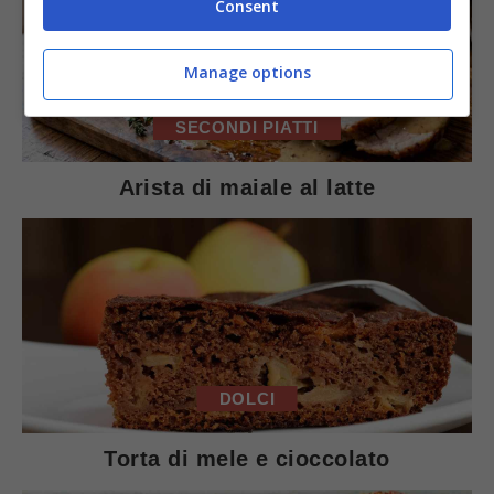
Consent
Manage options
SECONDI PIATTI
Arista di maiale al latte
DOLCI
Torta di mele e cioccolato