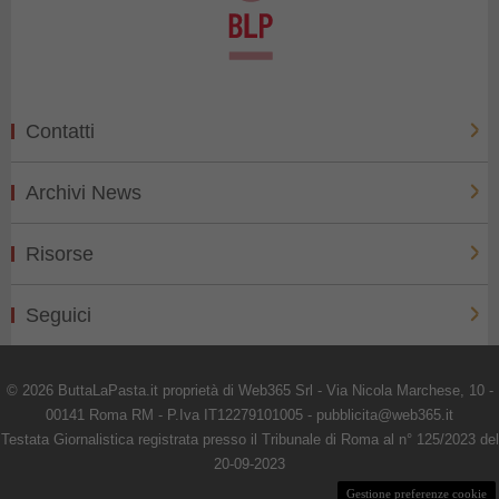
Contatti
Archivi News
Risorse
Seguici
© 2026 ButtaLaPasta.it proprietà di Web365 Srl - Via Nicola Marchese, 10 -
00141 Roma RM - P.Iva IT12279101005 - pubblicita@web365.it
Testata Giornalistica registrata presso il Tribunale di Roma al n° 125/2023 del
20-09-2023
Gestione preferenze cookie