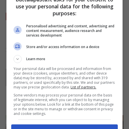
use your personal data for the following
purposes:
Servite le penne ben calde dopo aver
cosparso ogni porzione con il pistacchio
Personalised advertising and content, advertising and
content measurement, audience research and
tritato in maniera grossolana.
services development
Store and/or access information on a device
Foto di
ed_needs_a_bicycle
Learn more
Your personal data will be processed and information from
Parole di
Deborah Di Lucia
your device (cookies, unique identifiers, and other device
data) may be stored by, accessed by and shared with 319
partners, or used specifically by this site. We and our partners
may use precise geolocation data.
List of partners.
Some vendors may process your personal data on the basis
of legitimate interest, which you can object to by managing
IN PRIMO PIANO
your options below. Look for a link at the bottom of this page
or in the site menu to manage or withdraw consent in privacy
and cookie settings.