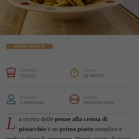
PRIMI PIATTI
Difficoltà:
Tempo:
FACILE
20 MINUTI
Porzioni:
Calorie:
4 PERSONE
390/PORZIONE
L
a ricetta delle
penne alla crema di
pistacchio
è un
primo piatto
semplice e
molto veloce da preparare. Questo piatto di pasta