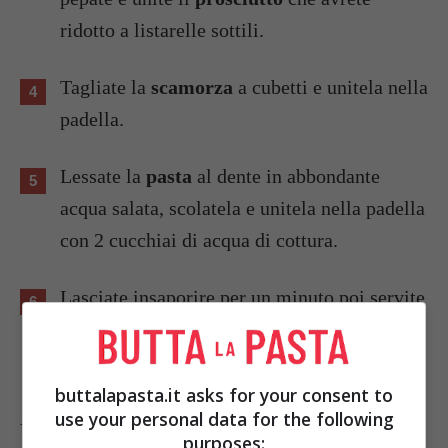
ridotto a listarelle sottili.
Tagliate la
scamorza
a cubetti e unitela nella
padella.
Lessate la
pasta
al dente in abbondante
acqua salata, scolatela e unitela nella padella
con 2 cucchiai di acqua di cottura.
Lasciate insaporire per un minuto poi servite
spolverizzando se volete con del prezzemolo
fresco.
buttalapasta.it asks for your consent to
A piacere potete grattugiare un po' di pecorino o
use your personal data for the following
purposes: