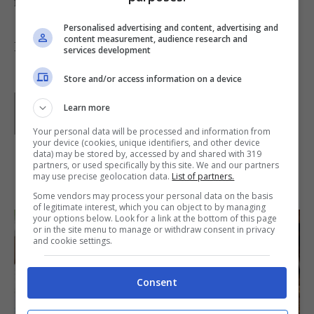
ricotta stagionata.
Personalised advertising and content, advertising and
content measurement, audience research and
Foto di
ze na cozinha … ze in the kitchen
services development
Store and/or access information on a device
Parole di
Paoletta
Learn more
Paoletta è stata collaboratrice di Buttalapasta dal 2008
al 2011, spaziando tra tutte le tipologie di ricette, dai
Your personal data will be processed and information from
primi ai contorni, dai secondi ai dolci.
your device (cookies, unique identifiers, and other device
data) may be stored by, accessed by and shared with 319
partners, or used specifically by this site. We and our partners
IN PRIMO PIANO
may use precise geolocation data.
List of partners.
Some vendors may process your personal data on the basis
of legitimate interest, which you can object to by managing
your options below. Look for a link at the bottom of this page
or in the site menu to manage or withdraw consent in privacy
and cookie settings.
Consent