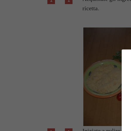
ricetta.
Iniziate a pulire i 