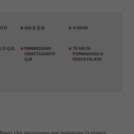
ATO
SALE Q.B.
4 UOVA
O Q.B.
PARMIGIANO
70 GR DI
GRATTUGIATO
FORMAGGIO A
Q.B.
PASTA FILATA
dienti che serviranno per preparare la vostra