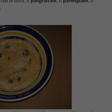
 con le uova, il
pangrattato
, il
parmigiano
, il
o
.