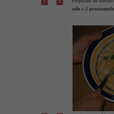
Preparate un battuto
sale
e il
prezzemol