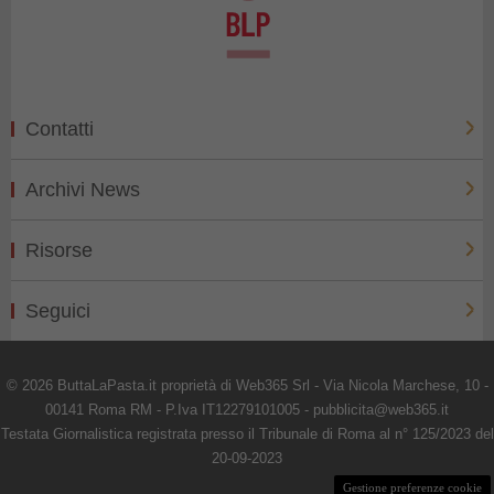
Contatti
Archivi News
Risorse
Seguici
© 2026 ButtaLaPasta.it proprietà di Web365 Srl - Via Nicola Marchese, 10 -
00141 Roma RM - P.Iva IT12279101005 - pubblicita@web365.it
Testata Giornalistica registrata presso il Tribunale di Roma al n° 125/2023 del
20-09-2023
Gestione preferenze cookie