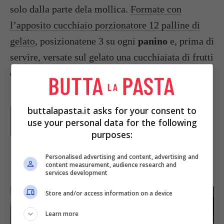
solo dalla parte dela mollica.
Formate con
l’apposito cucchiaio porzionatore 12 palline di
gelato
, posizionatene 3 su ogni
panino
e, prima di
servire, versate sul gelato una cucchiaiata di frutti
di bosco; decorate con la menta.
buttalapasta.it asks for your consent to
Parole di
Waly
use your personal data for the following
purposes:
Personalised advertising and content, advertising and
IN PRIMO PIANO
content measurement, audience research and
services development
Store and/or access information on a device
Learn more