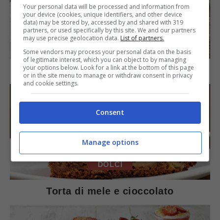
Your personal data will be processed and information from
your device (cookies, unique identifiers, and other device
data) may be stored by, accessed by and shared with 319
partners, or used specifically by this site. We and our partners
may use precise geolocation data.
List of partners.
SECONDI PIATTI
Some vendors may process your personal data on the basis
of legitimate interest, which you can object to by managing
your options below. Look for a link at the bottom of this page
Arista di maiale al latte
or in the site menu to manage or withdraw consent in privacy
and cookie settings.
Consent
Manage options
DOLCI
Torta di mele e cioccolato