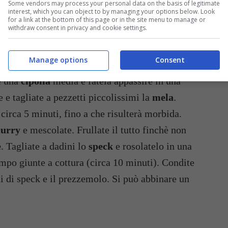
Some vendors may process your personal data on the basis of legitimate
interest, which you can object to by managing your options below. Look
for a link at the bottom of this page or in the site menu to manage or
withdraw consent in privacy and cookie settings.
Manage options
Consent
Salatela al bollore e mettete a cuocere le trofie.
e una
cipolla
media e fatela appassire in una
 e tagliate a pezzetti piccolissimi la
mela
.
 circa 5 minuti, fino a che risulterà morbida.
curry
e mescolate. Frullate il tutto finchè non
e
. Tagliate a dadini lo
speck
e rosolatelo in una
tempo giunte a cottura (circa 10 minuti). Condite
ni di speck e il prezzemolo. Si può abbinare un