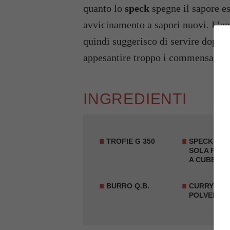
quanto lo
speck
spegne il sapore es
avvicinamento a sapori nuovi. L’app
quindi suggerisco di servire dopo 
appesantire troppo i commensali.
INGREDIENTI
TROFIE
G 350
SPECK
IN 
SOLA FETT
A CUBETTI 
BURRO Q.B.
CURRY
IN
POLVERE