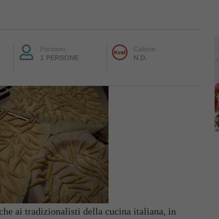
Porzioni:
Calorie:
1 PERSONE
N.D.
he ai tradizionalisti della cucina italiana, in