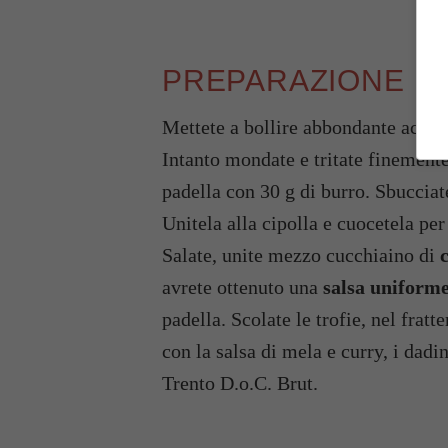
PREPARAZIONE
Mettete a bollire abbondante acqua. 
Intanto mondate e tritate finement
padella con 30 g di burro. Sbucciate
Unitela alla cipolla e cuocetela per
Salate, unite mezzo cucchiaino di
avrete ottenuto una
salsa uniform
padella. Scolate le trofie, nel frat
con la salsa di mela e curry, i dadi
Trento D.o.C. Brut.