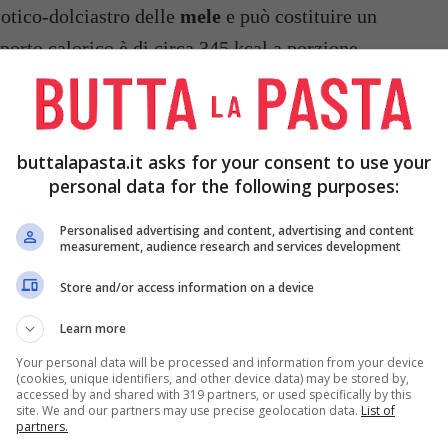
otico-dolciastro delle
mele
e può costituire un
orto calorico è di circa 345 kcal a porzione,
solamente un contorno di verdure per non
buttalapasta.it asks for your consent to use your
personal data for the following purposes:
Personalised advertising and content, advertising and content
measurement, audience research and services development
UNA
UNA
MELA
UNA CIPOLLA
Store and/or access information on a device
A O GIÀ
G 60
Learn more
Your personal data will be processed and information from your device
PREZZEMOLO Q.B.
SALE Q.B.
(cookies, unique identifiers, and other device data) may be stored by,
accessed by and shared with 319 partners, or used specifically by this
site. We and our partners may use precise geolocation data.
List of
partners.