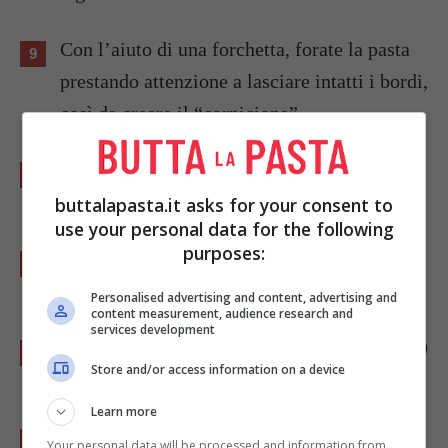
Con l’aiuto di una forchetta, forate la pasta
prestando attenzione a lasciare intatti i bordi,
così da creare il “cornicione”.
Aggiungete quindi i pomodorini, la
mozzarella ed il parmigiano grattugiato.
buttalapasta.it asks for your consent to
use your personal data for the following
purposes:
Accendete il forno e fatelo scaldare
impostando la temperatura a 180 °C.
Personalised advertising and content, advertising and
content measurement, audience research and
services development
Una volta caldo infornate il tutto per circa 20
Store and/or access information on a device
minuti.
Learn more
Utilizzate, se possibile, la modalità forno
Your personal data will be processed and information from