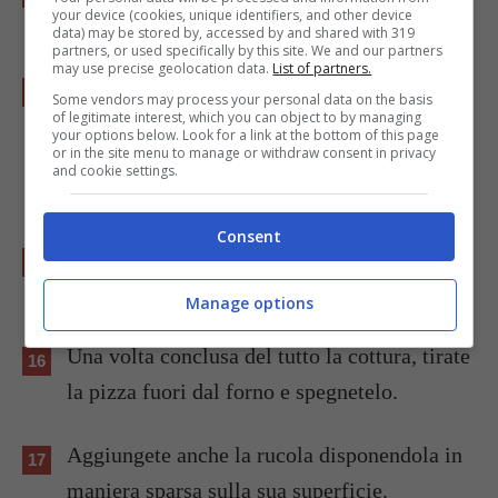
your device (cookies, unique identifiers, and other device
ventilato.
data) may be stored by, accessed by and shared with 319
partners, or used specifically by this site. We and our partners
may use precise geolocation data.
List of partners.
Terminato il tempo di cottura, tirate
Some vendors may process your personal data on the basis
of legitimate interest, which you can object to by managing
momentaneamente la teglia fuori dal forno
your options below. Look for a link at the bottom of this page
or in the site menu to manage or withdraw consent in privacy
ed aggiungete il prosciutto crudo affettato
and cookie settings.
sottilmente.
Consent
Inserite nuovamente la teglia in forno e
lasciate cuocere per altri 3 minuti.
Manage options
Una volta conclusa del tutto la cottura, tirate
la pizza fuori dal forno e spegnetelo.
Aggiungete anche la rucola disponendola in
maniera sparsa sulla sua superficie.