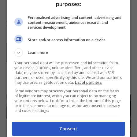
purposes:
caldo a 210 gradi per
mezz’ora
.
Personalised advertising and content, advertising and
content measurement, audience research and
Foto di
Giulia Tosti
services development
Store and/or access information on a device
Parole di
GIeGI
GIeGI è stata collaboratrice di Buttalapasta dal 2008 al
Learn more
2013, spaziando tra tutte le tipologie di ricette, con un
Your personal data will be processed and information from
occhio di riguardo a quelle della tradizione regionale.
your device (cookies, unique identifiers, and other device
data) may be stored by, accessed by and shared with 319
partners, or used specifically by this site. We and our partners
IN PRIMO PIANO
may use precise geolocation data.
List of partners.
Some vendors may process your personal data on the basis
of legitimate interest, which you can object to by managing
your options below. Look for a link at the bottom of this page
or in the site menu to manage or withdraw consent in privacy
and cookie settings.
Consent