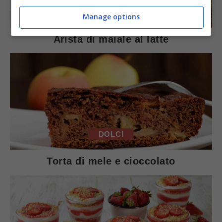
SECONDI PIATTI
Manage options
Arista di maiale al latte
DOLCI
Torta di mele e cioccolato