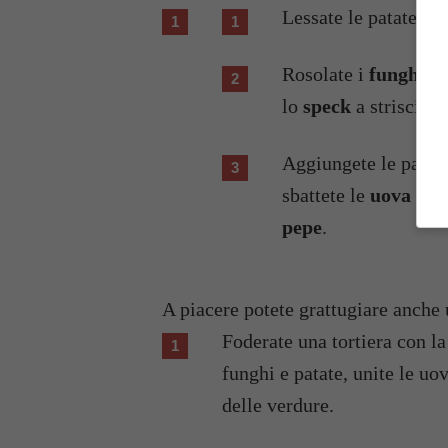
Lessate le patate e t
Rosolate i
funghi
e 
lo
speck
a striscioli
Aggiungete le patate,
sbattete le
uova
in u
pepe
.
A piacere potete grattugiare anche u
Foderate una tortiera con la
funghi e patate, unite le uov
delle verdure.