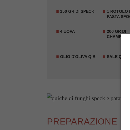
150 GR DI SPECK
1 ROTOLO 
PASTA SFO
4 UOVA
200 GR DI
CHAMPIGN
OLIO D'OLIVA Q.B.
SALE Q.B.
PREPARAZIONE