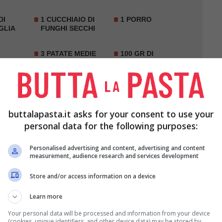
DI
1 CUCCHIAIO DI
1 PORRO
GLIA
FUNGHI SECCHI
3 PATATE MEDIE
100 GR DI
ON
PARMIGIANO
GRATTUGIATO
PEPE Q.B.
1 TAZZINA DI
LATTE
buttalapasta.it asks for your consent to use your
personal data for the following purposes:
Personalised advertising and content, advertising and content
measurement, audience research and services development
Store and/or access information on a device
Learn more
Your personal data will be processed and information from your device
(cookies, unique identifiers, and other device data) may be stored by,