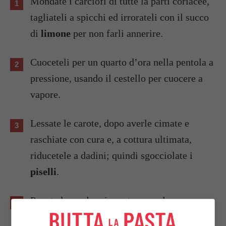
Mondate i carciofi di tutte la parti coriacee,
tagliateli a spicchi ed irrorateli con il succo
di
limone
per non farli annerire.
Cuoceteli per un quarto d’ora nella pentola a
pressione, usando il cestello per cuocere a
vapore.
Lessate le carote, dopo averle cimate e
raschiate con cura e, a cottura ultimata,
riducetele a dadini; quindi sgocciolate i
piselli
.
Ponete le verdure in un tegame dove, con
poco
olio
, avrete fatto appassire la
pancetta