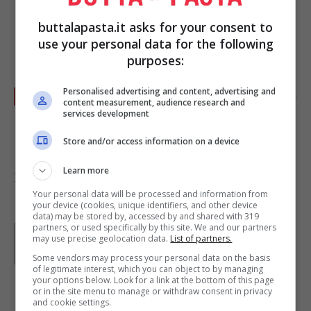
tagliata a striscioline; fate insaporire gli
buttalapasta.it asks for your consent to
ingredienti, versate la
panna
e portate
use your personal data for the following
lentamente a bollore.
purposes:
Personalised advertising and content, advertising and
Salate, spegnete la fiamma e versate tutto sui
content measurement, audience research and
services development
rigatoni
che avrete cotto al dente in acqua
salata e spolverizzate con il
pepe
.
Store and/or access information on a device
Learn more
Foto di
Janice Ko
Your personal data will be processed and information from
your device (cookies, unique identifiers, and other device
data) may be stored by, accessed by and shared with 319
partners, or used specifically by this site. We and our partners
Parole di
Waly
may use precise geolocation data.
List of partners.
Some vendors may process your personal data on the basis
of legitimate interest, which you can object to by managing
your options below. Look for a link at the bottom of this page
or in the site menu to manage or withdraw consent in privacy
IN PRIMO PIANO
and cookie settings.