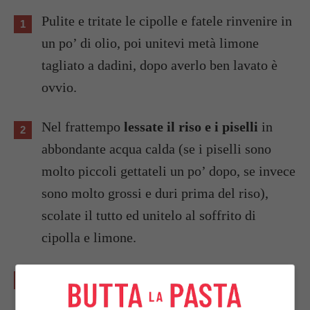
Pulite e tritate le cipolle e fatele rinvenire in
un po’ di olio, poi unitevi metà limone
tagliato a dadini, dopo averlo ben lavato è
ovvio.
Nel frattempo
lessate il riso e i piselli
in
abbondante acqua calda (se i piselli sono
molto piccoli gettateli un po’ dopo, se invece
sono molto grossi e duri prima del riso),
scolate il tutto ed unitelo al soffrito di
cipolla e limone.
Salate, pepate, unite il
cardamomo
e il
succo del restante mezzo limone.