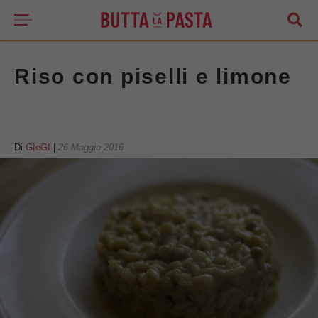
Riso con piselli e limone
Di
GIeGI
|
26 Maggio 2016