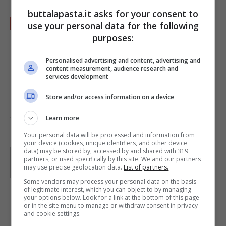
buttalapasta.it asks for your consent to
Mescolate, poi lasciate riposare qualche
use your personal data for the following
minuto prima di servire.
purposes:
Personalised advertising and content, advertising and
Per un piatto più ricco potete aggiungere
content measurement, audience research and
services development
prosciutto cotto a dadini.
Store and/or access information on a device
Foto di
Luca Nebuloni
Learn more
Your personal data will be processed and information from
your device (cookies, unique identifiers, and other device
data) may be stored by, accessed by and shared with 319
Parole di
GIeGI
partners, or used specifically by this site. We and our partners
GIeGI è stata collaboratrice di Buttalapasta dal 2008 al
may use precise geolocation data.
List of partners.
2013, spaziando tra tutte le tipologie di ricette, con un
occhio di riguardo a quelle della tradizione regionale.
Some vendors may process your personal data on the basis
of legitimate interest, which you can object to by managing
your options below. Look for a link at the bottom of this page
or in the site menu to manage or withdraw consent in privacy
IN PRIMO PIANO
and cookie settings.