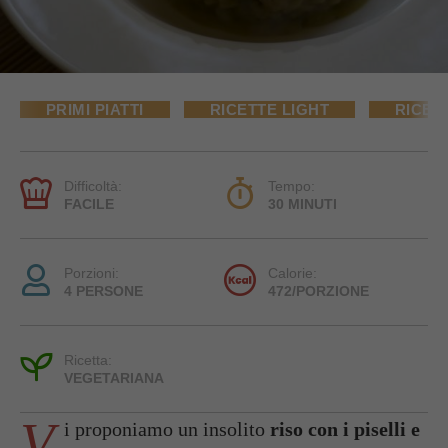
PRIMI PIATTI
RICETTE LIGHT
RICET
Difficoltà:
Tempo:
FACILE
30 MINUTI
Porzioni:
Calorie:
4 PERSONE
472/PORZIONE
Ricetta:
VEGETARIANA
V
i proponiamo un insolito
riso con i piselli e