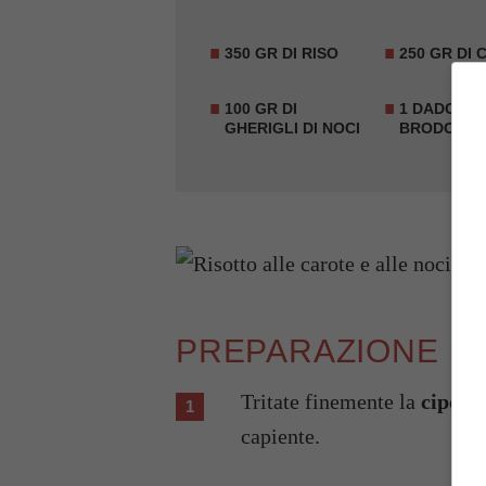
350 GR DI RISO
250 GR DI
100 GR DI
1
DADO PE
GHERIGLI DI NOCI
BRODO
PREPARAZIONE
Tritate finemente la
cipoll
capiente.