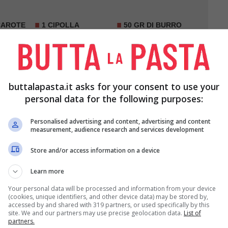
 CAROTE
1 CIPOLLA
50 GR DI BURRO
R
100 ML DI PANNA
PEPE Q.B.
DA CUCINA
buttalapasta.it asks for your consent to use your
personal data for the following purposes:
Personalised advertising and content, advertising and content
measurement, audience research and services development
Store and/or access information on a device
Learn more
a
e fatela rosolare nel burro in una casseruola
Your personal data will be processed and information from your device
(cookies, unique identifiers, and other device data) may be stored by,
accessed by and shared with 319 partners, or used specifically by this
site. We and our partners may use precise geolocation data.
List of
partners.