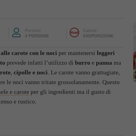
Porzioni:
Calorie:
4 PERSONE
343/PORZIONE
 alle carote con le noci
per mantenersi
leggeri
to
prevede infatti l’utilizzo di
burro
e
panna
ma
rote
,
cipolle e noci
. Le carote vanno grattugiate,
tre le noci vanno tritate grossolanamente. Questo
mele e carote
per gli ingredienti ma il gusto di
tenso e rustico.