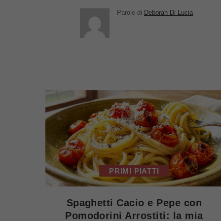
Parole di
Deborah Di Lucia
PRIMI PIATTI
Spaghetti Cacio e Pepe con
Pomodorini Arrostiti: la mia