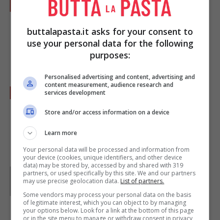
Versate sopra il fondo di cottura e servite
subito, accompagnando con un contorno di
buttalapasta.it asks for your consent to
patate al forno profumate al rosmarino,
use your personal data for the following
oppure con dei pisellini al burro.
purposes:
Personalised advertising and content, advertising and
content measurement, audience research and
Se volete invece preparare una ricetta più
services development
saporita, vi consiglio le scaloppine
Store and/or access information on a device
all'orientale, che vi abbiamo già proposto.
Learn more
Your personal data will be processed and information from
your device (cookies, unique identifiers, and other device
data) may be stored by, accessed by and shared with 319
Parole di
Paoletta
partners, or used specifically by this site. We and our partners
Paoletta è stata collaboratrice di Buttalapasta dal 2008
may use precise geolocation data.
List of partners.
al 2011, spaziando tra tutte le tipologie di ricette, dai
Some vendors may process your personal data on the basis
primi ai contorni, dai secondi ai dolci.
of legitimate interest, which you can object to by managing
your options below. Look for a link at the bottom of this page
or in the site menu to manage or withdraw consent in privacy