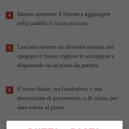
Intanto spremete il limone e aggiungete
nella padella il succo ricavato.
Lasciate cuocere un ulteriore minuto; poi
spegnete il fuoco, togliete le scaloppine e
disponetele su un piatto da portata.
Il tocco finale, ma facoltativo, è una
decorazione di prezzemolo, o di salvia, per
dare colore al piatto.