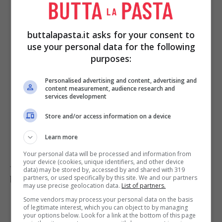
evaporare l'umidità residua. Poi, sposto la
teglia nel ripiano più alto per gli ultimi 15
buttalapasta.it asks for your consent to
minuti, attivando il grill. La combinazione
use your personal data for the following
purposes:
tra gli zuccheri caramellati della zucchina e
la farina di mais creerà una reazione di
Personalised advertising and content, advertising and
content measurement, audience research and
Maillard da manuale: una crosticina dorata,
services development
croccante fuori e piacevolmente fondente
Store and/or access information on a device
all'interno.
Learn more
Your personal data will be processed and information from
your device (cookies, unique identifiers, and other device
Appena la togli dal forno, quando è ancora
data) may be stored by, accessed by and shared with 319
partners, or used specifically by this site. We and our partners
bollente, fai così:
may use precise geolocation data.
List of partners.
Some vendors may process your personal data on the basis
Il tocco aromatico e fresco:
Grattugia
of legitimate interest, which you can object to by managing
your options below. Look for a link at the bottom of this page