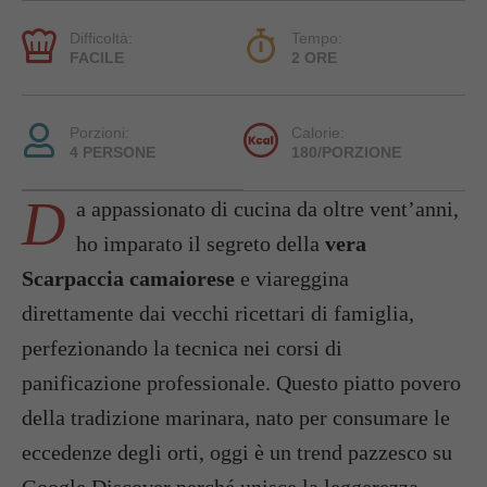
Difficoltà:
Tempo:
FACILE
2 ORE
Porzioni:
Calorie:
4 PERSONE
180/PORZIONE
D
a appassionato di cucina da oltre vent’anni,
ho imparato il segreto della
vera
Scarpaccia
camaiorese
e viareggina
direttamente dai vecchi ricettari di famiglia,
perfezionando la tecnica nei corsi di
panificazione professionale. Questo piatto povero
della tradizione marinara, nato per consumare le
eccedenze degli orti, oggi è un trend pazzesco su
Google Discover perché unisce la leggerezza