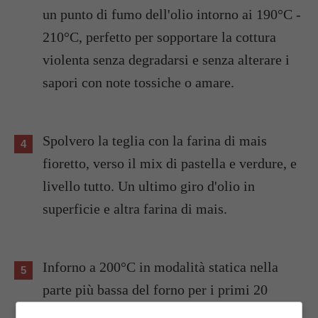
un punto di fumo dell'olio intorno ai 190°C -
210°C, perfetto per sopportare la cottura
violenta senza degradarsi e senza alterare i
sapori con note tossiche o amare.
Spolvero la teglia con la farina di mais
fioretto, verso il mix di pastella e verdure, e
livello tutto. Un ultimo giro d'olio in
superficie e altra farina di mais.
Inforno a 200°C in modalità statica nella
parte più bassa del forno per i primi 20
minuti. Questo serve a cuocere la base ed