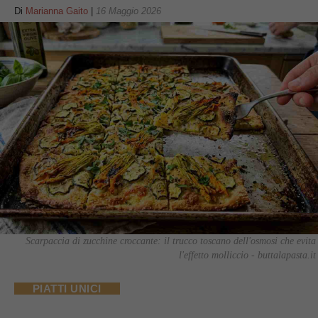
Di
Marianna Gaito
|
16 Maggio 2026
Scarpaccia di zucchine croccante: il trucco toscano dell'osmosi che evita
l'effetto molliccio - buttalapasta.it
PIATTI UNICI