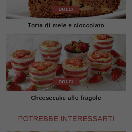
DOLCI
Torta di mele e cioccolato
DOLCI
Cheesecake alle fragole
POTREBBE INTERESSARTI