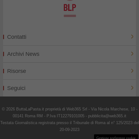
Contatti
Archivi News
Risorse
Seguici
© 2026 ButtaLaPasta.it proprietà di Web365 Srl - Via Nicola Marchese, 10 -
00141 Roma RM - P.Iva IT12279101005 - pubblicita@web365.it
Testata Giornalistica registrata presso il Tribunale di Roma al n° 125/2023 del
20-09-2023
Gestione preferenze cookie