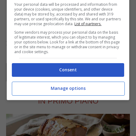
Your personal data will be processed and information from
piatto da portata, decorate con ciuffi di
your device (cookies, unique identifiers, and other device
data) may be stored by, accessed by and shared with 319
panna montata
e servite, se volete
partners, or used specifically by this site. We and our partners
may use precise geolocation data.
List of partners.
accompagnandolo da un
salsa alla vaniglia
.
Some vendors may process your personal data on the basis
of legitimate interest, which you can object to by managing
your options below. Look for a link at the bottom of this page
Foto di
Ricky
or in the site menu to manage or withdraw consent in privacy
and cookie settings.
Parole di
Paoletta
Consent
Paoletta è stata collaboratrice di Buttalapasta dal 2008
al 2011, spaziando tra tutte le tipologie di ricette, dai
primi ai contorni, dai secondi ai dolci.
Manage options
IN PRIMO PIANO