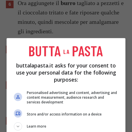
Ora aggiungete il
burro
tagliato a pezzetti e
il cioccolato tritato e fate riposare qualche
minuto, quindi mescolate per amalgamare
gli ingredienti.
Mentre fate raffreddare il composto montate
la
panna
e una volta raffreddato il riso,
buttalapasta.it asks for your consent to
incorporatela.
use your personal data for the following
purposes:
Versate il tutto in uno stampo grande o in
stampini individuali e mettetelo in
Personalised advertising and content, advertising and
content measurement, audience research and
frigorifero per almeno 2 ore.
services development
Store and/or access information on a device
Poco prima di servire mettete lo stampo in
Learn more
acqua calda e capovolgete lo sformato su un