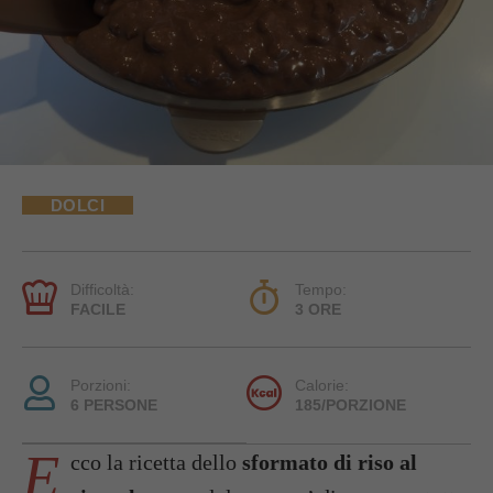
DOLCI
Difficoltà:
Tempo:
FACILE
3 ORE
Porzioni:
Calorie:
6 PERSONE
185/PORZIONE
E
cco la ricetta dello
sformato di riso al