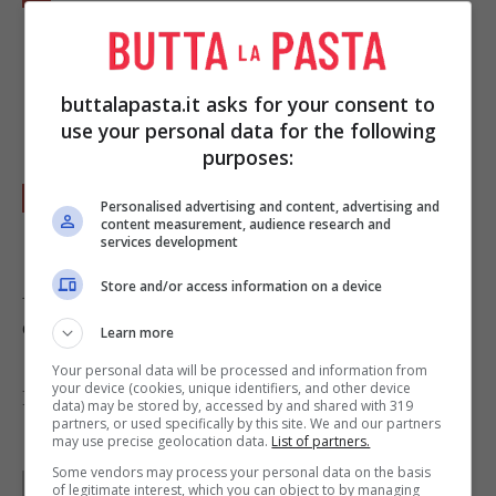
a fette. Tagliate a fettine anche la
mozzarella
, salate e distribuite uno strato su
4 frittatine, salate e cospargete con qualche
buttalapasta.it asks for your consent to
use your personal data for the following
foglia di prezzemolo.
purposes:
Coprite le 4 frittatine di pasta con le 4
Personalised advertising and content, advertising and
content measurement, audience research and
rimaste, fino ad averne 4 farcite.
services development
Store and/or access information on a device
A piacere potete aggiungere dadini di mozzarella
e prosciutto cotto.
Learn more
Your personal data will be processed and information from
your device (cookies, unique identifiers, and other device
Foto di
kimberley blue
data) may be stored by, accessed by and shared with 319
partners, or used specifically by this site. We and our partners
may use precise geolocation data.
List of partners.
Some vendors may process your personal data on the basis
Parole di
Paoletta
of legitimate interest, which you can object to by managing