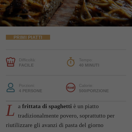
PRIMI PIATTI
Difficoltà:
Tempo:
FACILE
40 MINUTI
Porzioni:
Calorie:
4 PERSONE
500/PORZIONE
L
a
frittata di spaghetti
è un piatto
tradizionalmente povero, soprattutto per
riutilizzare gli avanzi di pasta del giorno