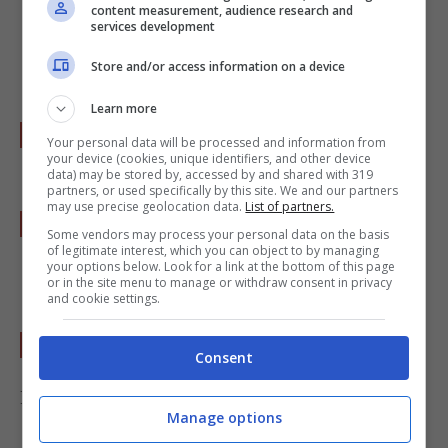
leggermente unta con olio, ricoprite con la
content measurement, audience research and
services development
pasta di salsiccia cotta, stendete sopra il
Store and/or access information on a device
rimanente purè.
Learn more
Distribuite sopra uniformemente il
Your personal data will be processed and information from
your device (cookies, unique identifiers, and other device
formaggio grattugiato
.
data) may be stored by, accessed by and shared with 319
partners, or used specifically by this site. We and our partners
may use precise geolocation data.
List of partners.
Fate gratinare in forno a 180 gradi per un
Some vendors may process your personal data on the basis
quarto d’ora
(alla fine potete usare il grill
of legitimate interest, which you can object to by managing
your options below. Look for a link at the bottom of this page
per ottenere una golosa crosticina).
or in the site menu to manage or withdraw consent in privacy
and cookie settings.
Servite caldo o tiepido.
Consent
Foto di
Rusty Clark – On the Air M-F 8am-no
Manage options