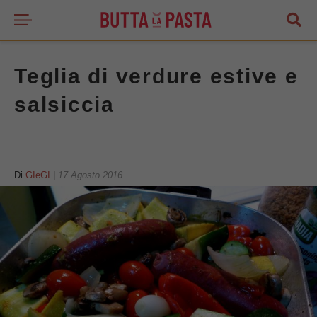
Teglia di verdure estive e
salsiccia
Di
GIeGI
|
17 Agosto 2016