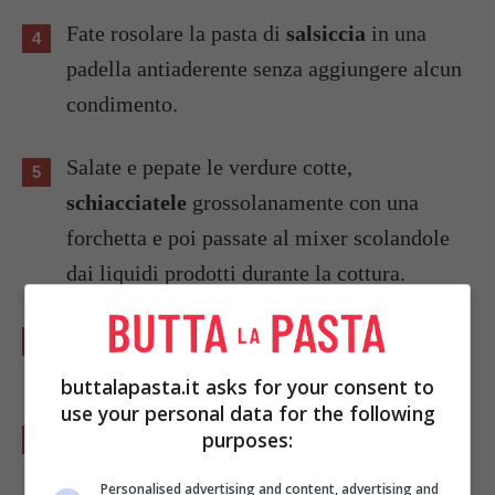
Fate rosolare la pasta di
salsiccia
in una
padella antiaderente senza aggiungere alcun
condimento.
Salate e pepate le verdure cotte,
schiacciatele
grossolanamente con una
forchetta e poi passate al mixer scolandole
dai liquidi prodotti durante la cottura.
Aggiungete il latte necessario per ottenere
un purè morbido ma non troppo liquido.
buttalapasta.it asks for your consent to
use your personal data for the following
Stendete uno strato di purè di verdure estive
purposes:
che avete preparato in una pirofila
Personalised advertising and content, advertising and