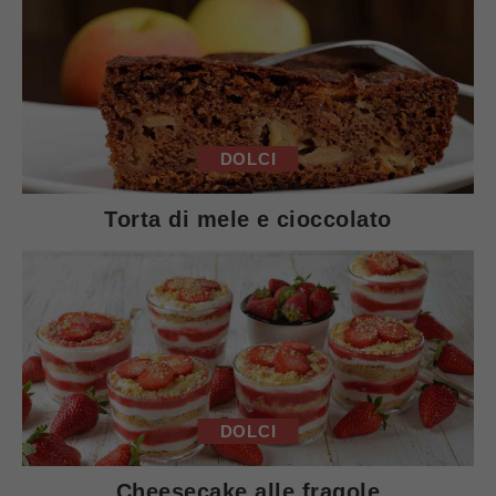
DOLCI
Torta di mele e cioccolato
DOLCI
Cheesecake alle fragole