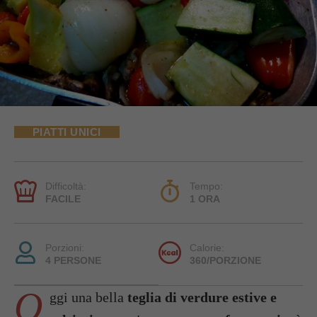
PIATTI UNICI
Difficoltà:
Tempo:
FACILE
1 ORA
Porzioni:
Calorie:
4 PERSONE
360/PORZIONE
O
ggi una bella
teglia di verdure estive e