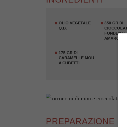
OLIO VEGETALE
350 GR DI
Q.B.
CIOCCOLA
FONDENTE
AMARO A P
175 GR DI
CARAMELLE MOU
A CUBETTI
PREPARAZIONE