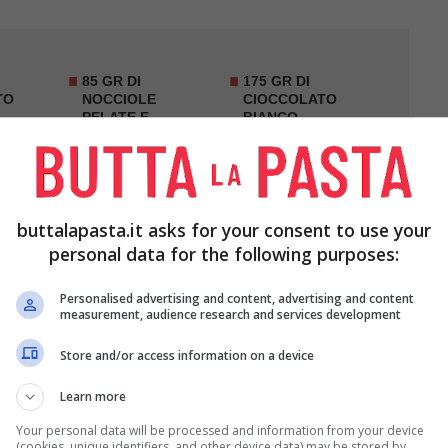
85 GR DI
175 GR DI
TO
NOCCIOLE
CIOCCOLATO
PELATE E
BIANCO
EZZI
SMINUZZATE
SMINUZZATO
buttalapasta.it asks for your consent to use your
personal data for the following purposes:
Personalised advertising and content, advertising and content
measurement, audience research and services development
Store and/or access information on a device
Learn more
Your personal data will be processed and information from your device
(cookies, unique identifiers, and other device data) may be stored by,