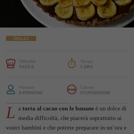
DOLCI
Difficoltà:
Tempo:
FACILE
1 ORA
Porzioni:
Calorie:
8 PERSONE
271/PORZIONE
L
a
torta al cacao con le banane
è un dolce di
media difficoltà, che piacerà soprattutto ai
vostri bambini e che potrete preparare in un’ora e