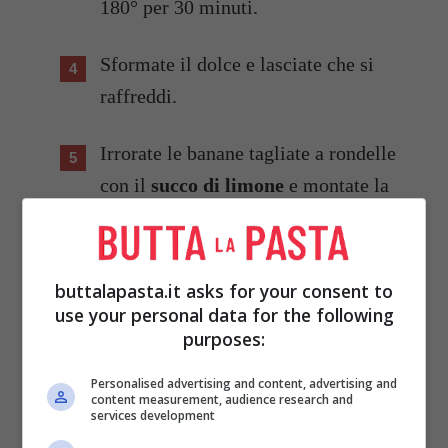
180° per 30 minuti.
Sformate il dolce e lasciate che si
raffreddi.
Irrorate le banane tagliate a rondelle
con il
succo di limone
e montate la
panna
con lo
zucchero vanigliato
e
l’
addensante
.
buttalapasta.it asks for your consent to
Coprite la torta con le rondelle di
use your personal data for the following
purposes:
banana, iniziando dal bordo esterno,
sino al centro e poi spalmatele con la
Personalised advertising and content, advertising and
content measurement, audience research and
crema.
services development