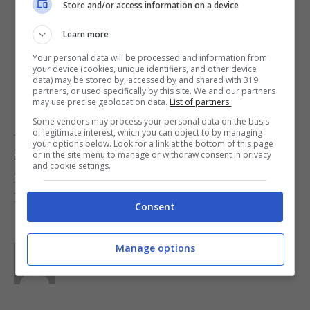
Store and/or access information on a device
Decorate la torta con il
cioccolato
fondente
fuso a bagnomaria e fate
Learn more
raffreddare per 15 minuti prima di
Your personal data will be processed and information from
your device (cookies, unique identifiers, and other device
servire.
data) may be stored by, accessed by and shared with 319
partners, or used specifically by this site. We and our partners
may use precise geolocation data.
List of partners.
Some vendors may process your personal data on the basis
A piacere potete aggiungere al cioccolato qualche
of legitimate interest, which you can object to by managing
your options below. Look for a link at the bottom of this page
goccia di Tabasco che lo renderà un pochino
or in the site menu to manage or withdraw consent in privacy
and cookie settings.
piccante.
Foto di
Grace Chan
Consent
Manage options
Parole di
Waly