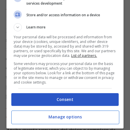
services development
TORTA AL CIOCCOLATO E
Store and/or access information on a device
MARMELLATA DI CILIEGIE
Learn more
Per preparare questa variante anche più golosa
Your personal data will be processed and information from
non dovrete fare altro che sostituire alla frutta
your device (cookies, unique identifiers, and other device
data) may be stored by, accessed by and shared with 319
fresca 4 cucchiai di
marmellata di ciliegie da
partners, or used specifically by this site. We and our partners
may use precise geolocation data.
List of partners.
distribuire sulla superficie
del dolce prima della
Some vendors may process your personal data on the basis
cottura in forno. Quella che ne verrà fuori è una
of legitimate interest, which you can object to by managing
your options below. Look for a link at the bottom of this page
torta veramente deliziosa adatta da servire al
or in the site menu to manage or withdraw consent in privacy
and cookie settings.
pomeriggio insieme al tè delle cinque o a fine
pasto, per una coccola da non farsi mancare.
Consent
TORTA AL CIOCCOLATO BIANCO E
CILIEGIE
Manage options
Anche questa versione del dolce è semplice da