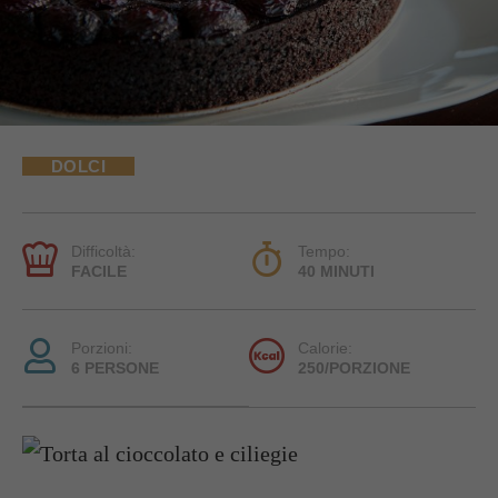
DOLCI
Difficoltà:
Tempo:
FACILE
40 MINUTI
Porzioni:
Calorie:
6 PERSONE
250/PORZIONE