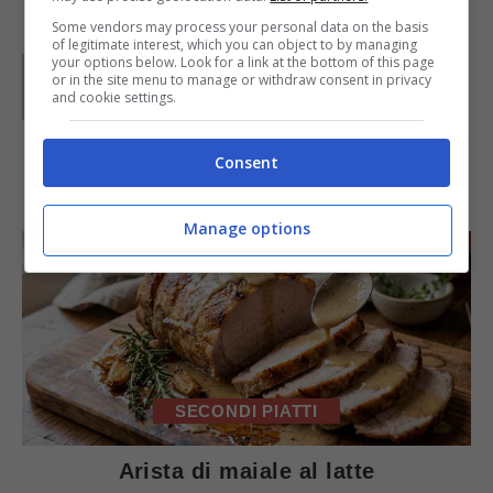
Some vendors may process your personal data on the basis
of legitimate interest, which you can object to by managing
your options below. Look for a link at the bottom of this page
Parole di
Deborah Di Lucia
or in the site menu to manage or withdraw consent in privacy
and cookie settings.
Consent
IN PRIMO PIANO
Manage options
SECONDI PIATTI
Arista di maiale al latte