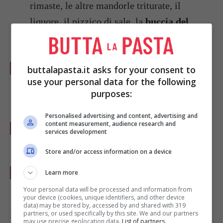
rimaste, le altre mandorle triturate, il
liquore, il pizzico di sale, la
buccia del
limone
e l’altra metà bustina di lievito.
Stendete quindi in uno stampo da torta il
buttalapasta.it asks for your consent to
use your personal data for the following
composto di farina e zucchero, poi versatevi
purposes:
il composto di uova e liquore.
Personalised advertising and content, advertising and
content measurement, audience research and
Livellate il composto e versatevi le
services development
mandorle non tritate in superficie.
Store and/or access information on a device
Infornate a 180°C per circa 40 minuti.
Learn more
Your personal data will be processed and information from
your device (cookies, unique identifiers, and other device
data) may be stored by, accessed by and shared with 319
partners, or used specifically by this site. We and our partners
Foto di
Patricia Scarpin
may use precise geolocation data.
List of partners.