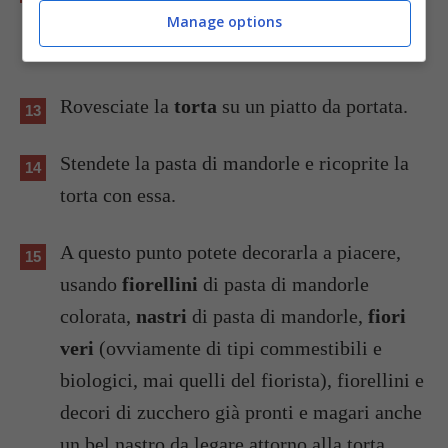
poneteci sopra un peso, poi mettete in
Manage options
frigorifero per la notte.
Rovesciate la
torta
su un piatto da portata.
Stendete la pasta di mandorle e ricoprite la
torta con essa.
A questo punto potete decorarla a piacere,
usando
fiorellini
di pasta di mandorle
colorata,
nastri
di pasta di mandorle,
fiori
veri
(ovviamente di tipi commestibili e
biologici, mai quelli del fiorista), fiorellini e
decori di zucchero già pronti e magari anche
un bel nastro da legare attorno alla torta.