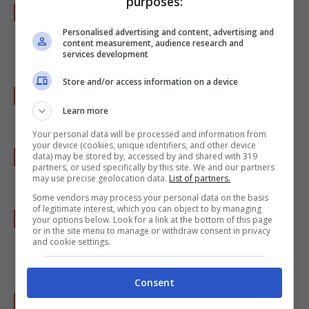
purposes:
Infine diluite con il latte rimasto e ponete sul
fuoco mescolando, fatela bollire un minuto,
Personalised advertising and content, advertising and
content measurement, audience research and
sempre mescolando energicamente.
services development
Store and/or access information on a device
Completatela con 2 dl di rum e la buccia
Learn more
delle arance grattugiata.
Your personal data will be processed and information from
your device (cookies, unique identifiers, and other device
Tagliate la torta in
tre strati orizzontali
e
data) may be stored by, accessed by and shared with 319
partners, or used specifically by this site. We and our partners
poi ricomponetela alla
rovescio
nella teglia.
may use precise geolocation data.
List of partners.
Some vendors may process your personal data on the basis
of legitimate interest, which you can object to by managing
Prima lo strato superiore della torta, poi 1/3
your options below. Look for a link at the bottom of this page
or in the site menu to manage or withdraw consent in privacy
della crema, e quindi ripetete ancora due
and cookie settings.
volte.
Consent
Ricoprite con la pellicola alimentare e