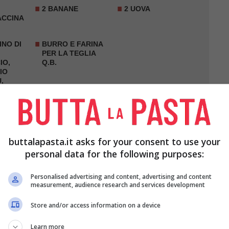
2 BANANE
2 UOVA
ACCINA
INO DI
BURRO E FARINA
PER LA TEGLIA
IO,
Q.B.
IO
,
NIER,
buttalapasta.it asks for your consent to use your
personal data for the following purposes:
Personalised advertising and content, advertising and content
measurement, audience research and services development
Store and/or access information on a device
Learn more
 gradi.