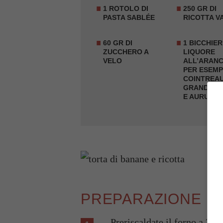
1 ROTOLO DI
250 GR DI
PASTA SABLÉE
RICOTTA
V
60 GR DI
1 BICCHIER
ZUCCHERO A
LIQUORE
VELO
ALL’ARANC
PER ESEMP
COINTREAU
GRAND MAR
E AURUM
PREPARAZIONE
Preriscaldate il forno a 200