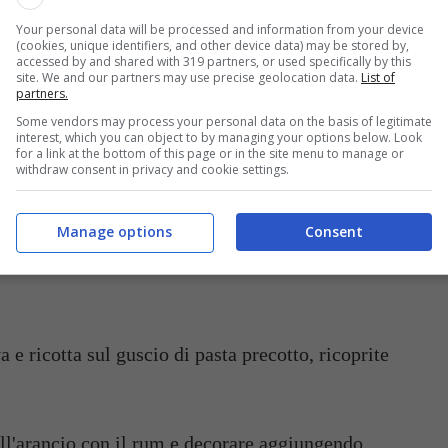
Your personal data will be processed and information from your device
(cookies, unique identifiers, and other device data) may be stored by,
una teglia imburrata e infarinata, bucherellatela
accessed by and shared with 319 partners, or used specifically by this
site. We and our partners may use precise geolocation data.
List of
a nel forno per circa 15 minuti.
partners.
Some vendors may process your personal data on the basis of legitimate
interest, which you can object to by managing your options below. Look
albumi dai tuorli delle uova, e montate gli albumi
for a link at the bottom of this page or in the site menu to manage or
withdraw consent in privacy and cookie settings.
zucchero a velo, poi unitevi la ricotta e il
Manage options
Consent
liquore
olando con delicatezza dall’alto al basso unitevi
 e ricotta sul guscio di pasta precotto, ricoprite
 all'arancio con il rum e decorare aggiungendo