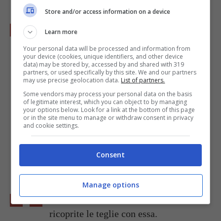
Store and/or access information on a device
Ungete abbondantemente due teglie
Learn more
piccole o una grande con dell’olio
Your personal data will be processed and information from
your device (cookies, unique identifiers, and other device
d’oliva.
data) may be stored by, accessed by and shared with 319
partners, or used specifically by this site. We and our partners
may use precise geolocation data.
List of partners.
Some vendors may process your personal data on the basis
of legitimate interest, which you can object to by managing
your options below. Look for a link at the bottom of this page
or in the site menu to manage or withdraw consent in privacy
and cookie settings.
Consent
Manage options
Stendete la pasta piuttosto sottile e
ricoprite le teglie con essa.