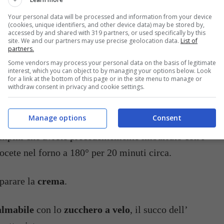
Your personal data will be processed and information from your device
(cookies, unique identifiers, and other device data) may be stored by,
accessed by and shared with 319 partners, or used specifically by this
site. We and our partners may use precise geolocation data.
List of
nergicamente 80 gr di
burro
con lo
zucchero
fino
partners.
chiumoso.
Some vendors may process your personal data on the basis of legitimate
interest, which you can object to by managing your options below. Look
for a link at the bottom of this page or in the site menu to manage or
withdraw consent in privacy and cookie settings.
na, la
farina
, il
lievito
, un pizzico di
sale
, la
Manage options
Consent
ampini che avrete precedentemente imburrato con i
uocete nel forno a 180° per 20 minuti circa.
eparare la
crema
.
almabile
con lo
zucchero a velo
, il succo dell’