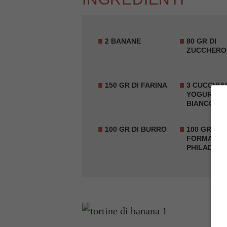
2 BANANE
80 GR DI
ZUCCHERO
150 GR DI FARINA
3 CUCCHIAI
YOGURT I
BIANCO
100 GR DI BURRO
100 GR DI
FORMAGGI
PHILADELP