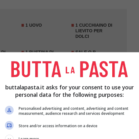
1 UOVO
1 CUCCHIAINO DI
LIEVITO PER
DOLCI
 DI
1 BUSTINA DI
SALE Q.B.
NTERO
VANILLINA
1 ARANCIA
20 GR DI
O TIPO
ZUCCHERO A
buttalapasta.it asks for your consent to use your
HIA
VELO
personal data for the following purposes:
Personalised advertising and content, advertising and content
measurement, audience research and services development
Store and/or access information on a device
Learn more