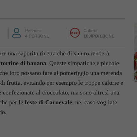
Porzioni:
Calorie:
4 PERSONE
189/PORZIONE
e una saporita ricetta che di sicuro renderà
e
tortine di banana
. Queste simpatiche e piccole
o che loro possano fare al pomeriggio una merenda
di frutta, evitando per esempio le troppe calorie e
e confezionate al cioccolato, ma sono altresì una
che per le
feste di Carnevale
, nel caso vogliate
do.