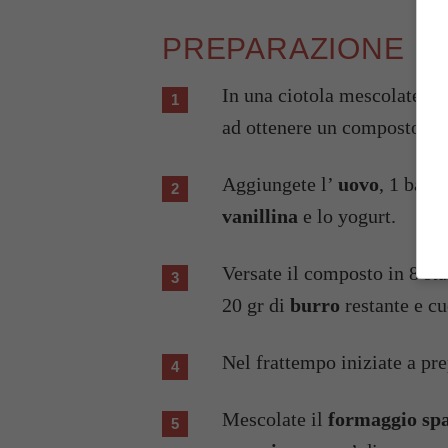
PREPARAZIONE
In una ciotola mescolate e
ad ottenere un composto s
Aggiungete l’
uovo
, 1 bana
vanillina
e lo yogurt.
Versate il composto in 8 st
20 gr di
burro
restante e c
Nel frattempo iniziate a pr
Mescolate il
formaggio sp