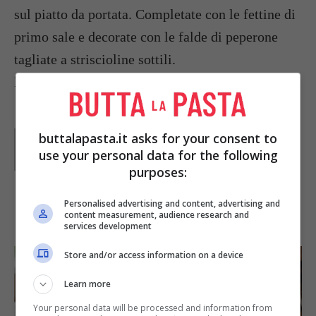
sul piatto da portata. Completate con le fettine di
primo sale e decorate con le falde di peperone
tagliate a striscioline sottili.
Foto da: famous-falafel.com gothamist.com
Parole di
Paoletta
buttalapasta.it asks for your consent to
Paoletta è stata collaboratrice di Buttalapasta dal 2008
use your personal data for the following
al 2011, spaziando tra tutte le tipologie di ricette, dai
purposes:
primi ai contorni, dai secondi ai dolci.
Personalised advertising and content, advertising and
IN PRIMO PIANO
content measurement, audience research and
services development
Store and/or access information on a device
Learn more
Your personal data will be processed and information from