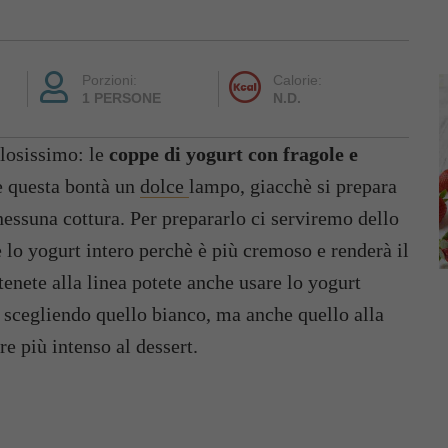
Porzioni:
Calorie:
1 PERSONE
N.D.
losissimo: le
coppe di yogurt con fragole e
e questa bontà un
dolce
lampo, giacchè si prepara
 nessuna cottura. Per prepararlo ci serviremo dello
re lo yogurt intero perchè è più cremoso e renderà il
tenete alla linea potete anche usare lo yogurt
 scegliendo quello bianco, ma anche quello alla
re più intenso al dessert.