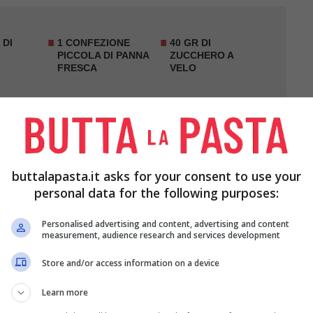
 DI
1 CONFEZIONE
40 GR DI
PICCOLA DI PANNA
ZUCCHERO A
FRESCA
VELO
 PAN DI
1 BARATTOLO DI
PANNA SPRAY Q.B.
RONTO
AMARENE
DI
SCIROPPATE
buttalapasta.it asks for your consent to use your
personal data for the following purposes:
Personalised advertising and content, advertising and content
measurement, audience research and services development
e il picciolo verde e tagliatele a pezzetti non
Store and/or access information on a device
na terrina, aggiungete 2 cucchiai di
zucchero
e
Learn more