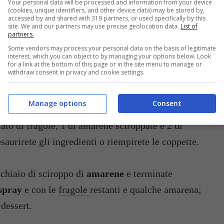
Your personal data will be processed and information from your device
(cookies, unique identifiers, and other device data) may be stored by,
accessed by and shared with 319 partners, or used specifically by this
site. We and our partners may use precise geolocation data.
List of
da con la frusta elettrica, aggiungete lentamente lo
partners.
 un colino e lo
yogurt
denso e cremoso; mettete il
Some vendors may process your personal data on the basis of legitimate
interest, which you can object to by managing your options below. Look
la nella zona più fredda del frigorifero o nel
for a link at the bottom of this page or in the site menu to manage or
withdraw consent in privacy and cookie settings.
Manage options
Consent
o i
savoiardi
a pezzetti e distribuitene una parte
aio di fragole, 1 di amarene sciroppate e 2 di
esaurirete gli ingredienti o riempirete le coppette.
chiaio di sciroppo di
amarene
e terminate
spray
e con le
fragole
restanti e qualche amarena;
 dessert.