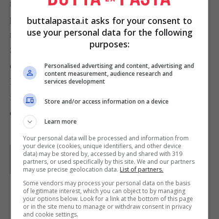
mettetelo su una placca foderata di carta da forno,
poi con il resto dell’impasto formate 12 palline e
buttalapasta.it asks for your consent to
use your personal data for the following
mettetele intorno al disco, come se fosse un fiore.
purposes:
Spnellate la parte centrale del disco con del
latte
e distribuitevi sopra i pistacchi.
Personalised advertising and content, advertising and
content measurement, audience research and
Fate di nuovo lievitare per circa 15 minuti, poi
services development
infornate in forno riscaldato a 200° per un quarto
Store and/or access information on a device
d’ora.
Learn more
Your personal data will be processed and information from
your device (cookies, unique identifiers, and other device
Parole di
Paoletta
data) may be stored by, accessed by and shared with 319
Paoletta è stata collaboratrice di Buttalapasta dal 2008
partners, or used specifically by this site. We and our partners
al 2011, spaziando tra tutte le tipologie di ricette, dai
may use precise geolocation data.
List of partners.
primi ai contorni, dai secondi ai dolci.
Some vendors may process your personal data on the basis
of legitimate interest, which you can object to by managing
your options below. Look for a link at the bottom of this page
IN PRIMO PIANO
or in the site menu to manage or withdraw consent in privacy
and cookie settings.