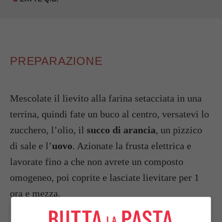
PREPARAZIONE
Mescolate il lievito alla farina setacciata in una
terrina, quindi fate un buco al centro, versatevi lo
zucchero, l’olio, il
succo di arancia
, un pizzico
di sale e l’
uovo
. Azionate la frusta elettrica e
lavorate fino a che non avrete un composto
omogeneo, poi coprite e lasciate lievitare per 1
ora e mezza.
Prelevate 1/3 dell’impasto, create un disco e