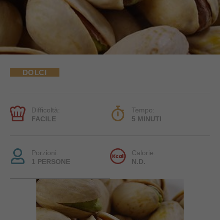
DOLCI
Difficoltà:
Tempo:
FACILE
5 MINUTI
Porzioni:
Calorie:
1 PERSONE
N.D.