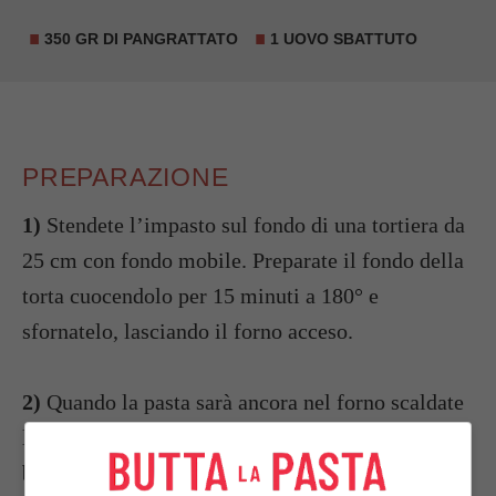
350 GR DI PANGRATTATO
1 UOVO SBATTUTO
PREPARAZIONE
1)
Stendete l’impasto sul fondo di una tortiera da
25 cm con fondo mobile. Preparate il fondo della
torta cuocendolo per 15 minuti a 180° e
sfornatelo, lasciando il forno acceso.
2)
Quando la pasta sarà ancora nel forno scaldate
la
melassa
in una casseruola, aggiungete il
burro
, lo
zucchero
e lo
zenzero
. Mescolate fino