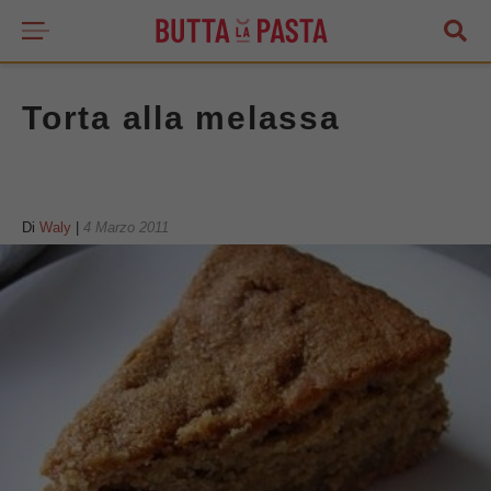
Torta alla melassa
Di
Waly
|
4 Marzo 2011