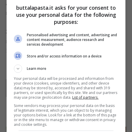
a sciogliere il burro e lo zucchero e poi unite la
buttalapasta.it asks for your consent to
mela
,
la scorza delle arance
e la
panna
.
use your personal data for the following
purposes:
3)
Aggiungete il
pangrattato
e versate la mistura
Personalised advertising and content, advertising and
content measurement, audience research and
nella teglia.
Spennellate la torta
con l’
uovo
,
services development
infornate e cuocete per 35 minuti circa.
Store and/or access information on a device
Learn more
Your personal data will be processed and information from
Parole di
Waly
your device (cookies, unique identifiers, and other device
data) may be stored by, accessed by and shared with 319
partners, or used specifically by this site. We and our partners
may use precise geolocation data.
List of partners.
Some vendors may process your personal data on the basis
of legitimate interest, which you can object to by managing
IN PRIMO PIANO
your options below. Look for a link at the bottom of this page
or in the site menu to manage or withdraw consent in privacy
and cookie settings.