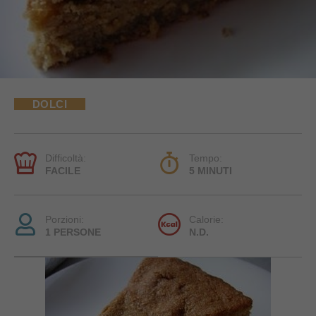
DOLCI
Difficoltà:
Tempo:
FACILE
5 MINUTI
Porzioni:
Calorie:
1 PERSONE
N.D.