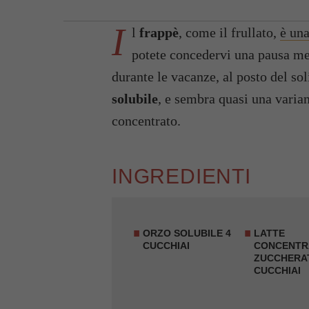
I
l
frappè
, come il frullato,
è una
potete concedervi una pausa ment
durante le vacanze, al posto del sol
solubile
, e sembra quasi una varian
concentrato.
INGREDIENTI
ORZO SOLUBILE 4
LATTE
CUCCHIAI
CONCENTR
ZUCCHERA
CUCCHIAI