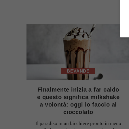
BEVANDE
Finalmente inizia a far caldo
e questo significa milkshake
a volontà: oggi lo faccio al
cioccolato
Il paradiso in un bicchiere pronto in meno