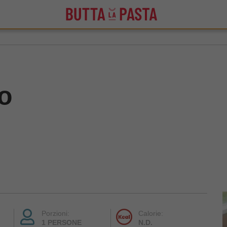
zo
Porzioni:
Calorie:
1 PERSONE
N.D.