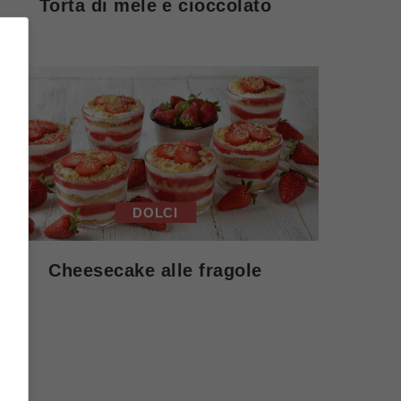
Torta di mele e cioccolato
DOLCI
Cheesecake alle fragole