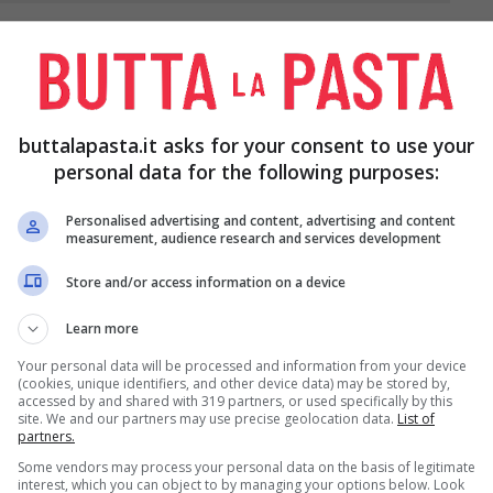
buttalapasta.it asks for your consent to use your
 l’
orzo solubile
, quindi aggiungete il
latte
personal data for the following purposes:
ine anche i cubetti di ghiaccio e frullate per circa
Personalised advertising and content, advertising and content
hiumoso ottenuto in due bicchieri, mettete 2
measurement, audience research and services development
e, spruzzando del
cacao
o scagliette di cioccolato.
Store and/or access information on a device
43514010@N00 www.alternativestores.com
Learn more
Your personal data will be processed and information from your device
(cookies, unique identifiers, and other device data) may be stored by,
accessed by and shared with 319 partners, or used specifically by this
site. We and our partners may use precise geolocation data.
List of
talapasta dal 2008 al 2011, spaziando tra tutte le tipologie di ricette,
partners.
olci.
Some vendors may process your personal data on the basis of legitimate
interest, which you can object to by managing your options below. Look