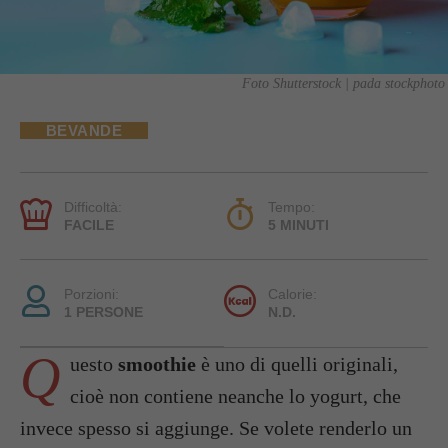
Foto Shutterstock | pada stockphoto
BEVANDE
Difficoltà:
Tempo:
FACILE
5 MINUTI
Porzioni:
Calorie:
1 PERSONE
N.D.
Q
uesto
smoothie
è uno di quelli originali,
cioè non contiene neanche lo yogurt, che
invece spesso si aggiunge. Se volete renderlo un