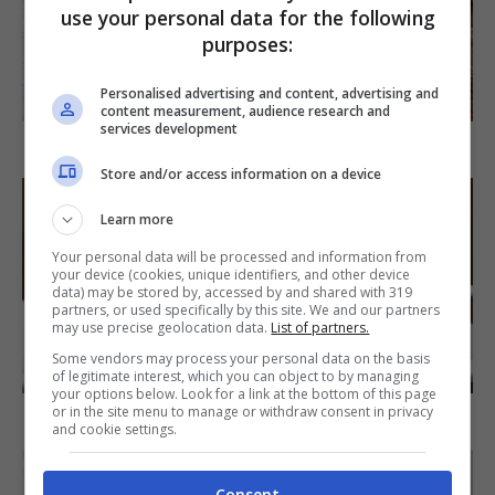
use your personal data for the following
purposes:
SECONDI PIATTI
Personalised advertising and content, advertising and
content measurement, audience research and
services development
Arista di maiale al latte
Store and/or access information on a device
Learn more
Your personal data will be processed and information from
your device (cookies, unique identifiers, and other device
data) may be stored by, accessed by and shared with 319
partners, or used specifically by this site. We and our partners
may use precise geolocation data.
List of partners.
Some vendors may process your personal data on the basis
DOLCI
of legitimate interest, which you can object to by managing
your options below. Look for a link at the bottom of this page
or in the site menu to manage or withdraw consent in privacy
Torta di mele e cioccolato
and cookie settings.
Consent