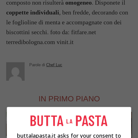
composto non risulterà
omogeneo
. Disponete il
coppette individuali
, ben fredde, decorando con
le foglioline di menta e accompagnate con dei
biscottini secchi. foto da: fitfare.net
terredibologna.com vinit.it
Parole di
Chef Luc
IN PRIMO PIANO
buttalapasta.it asks for your consent to