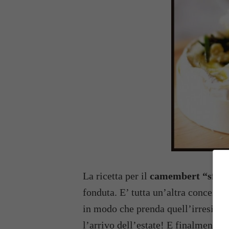
La ricetta per il
camembert “sfus
fonduta. E’ tutta un’altra concezio
in modo che prenda quell’irresistib
l’arrivo dell’estate! E finalmente a