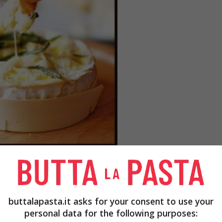
o”
non deve affatto farvi pensare all’inverno e alla
ne del formaggio fuso, da preparare sul barbecue
buttalapasta.it asks for your consent to use your
ile sapore di affumicato che dichiara finalmente
personal data for the following purposes:
llora è anche giunto il momento di pulire il