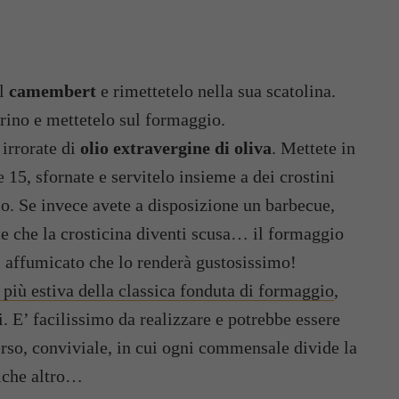
il
camembert
e rimettetelo nella sua scatolina.
arino e mettetelo sul formaggio.
 irrorate di
olio extravergine di oliva
. Mettete in
 15, sfornate e servitelo insieme a dei crostini
io. Se invece avete a disposizione un barbecue,
ate che la crosticina diventi scusa… il formaggio
i affumicato che lo renderà gustosissimo!
più estiva della classica fonduta di formaggio
,
i. E’ facilissimo da realizzare e potrebbe essere
erso, conviviale, in cui ogni commensale divide la
lche altro…