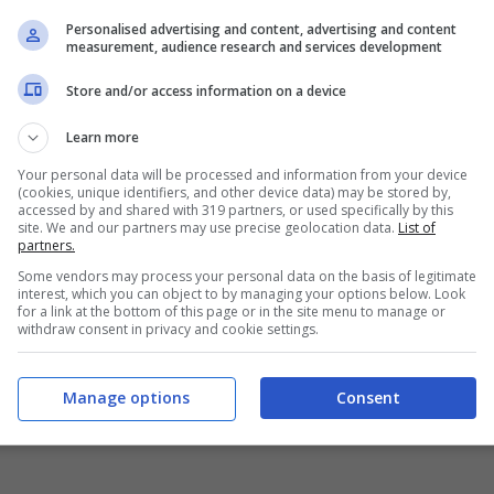
mangiare tutti insieme, proponendo oltre ai soliti
Personalised advertising and content, advertising and content
measurement, audience research and services development
arianti vegetariane
. Se non avete un barbecue
Store and/or access information on a device
 forno di casa vostra, ma non sarà la stessa cosa.
Learn more
Your personal data will be processed and information from your device
(cookies, unique identifiers, and other device data) may be stored by,
accessed by and shared with 319 partners, or used specifically by this
site. We and our partners may use precise geolocation data.
List of
partners.
Some vendors may process your personal data on the basis of legitimate
I
OLIO E.V.O.
PEPE NERO IN
interest, which you can object to by managing your options below. Look
O
GRANI
for a link at the bottom of this page or in the site menu to manage or
withdraw consent in privacy and cookie settings.
Manage options
Consent