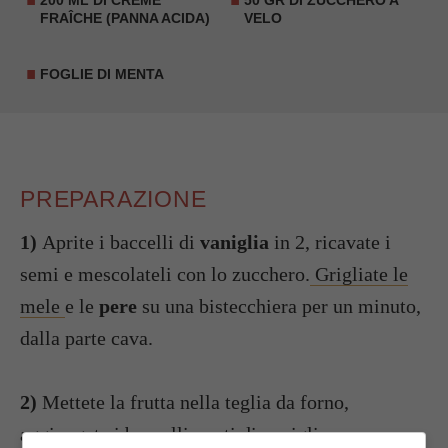
FRAÎCHE (PANNA ACIDA)
VELO
FOGLIE DI MENTA
PREPARAZIONE
1)
Aprite i baccelli di
vaniglia
in 2, ricavate i
semi e mescolateli con lo zucchero.
Grigliate le
mele
e le
pere
su una bistecchiera per un minuto,
dalla parte cava.
2)
Mettete la frutta nella teglia da forno,
aggiungete i baccelli vuoti di vaniglia e