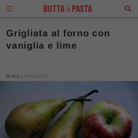
Grigliata al forno con
vaniglia e lime
Di
Waly
|
3 Marzo 2011