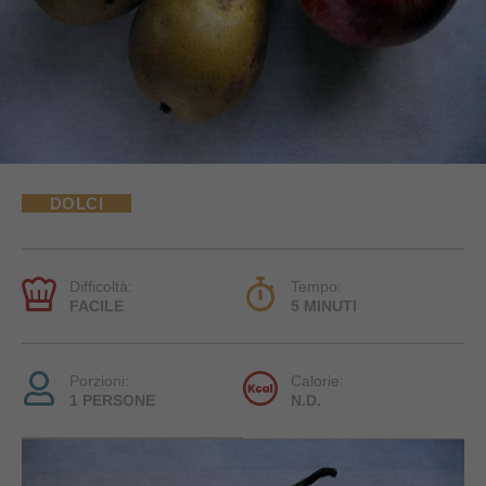
DOLCI
Difficoltà:
Tempo:
FACILE
5 MINUTI
Porzioni:
Calorie:
1 PERSONE
N.D.