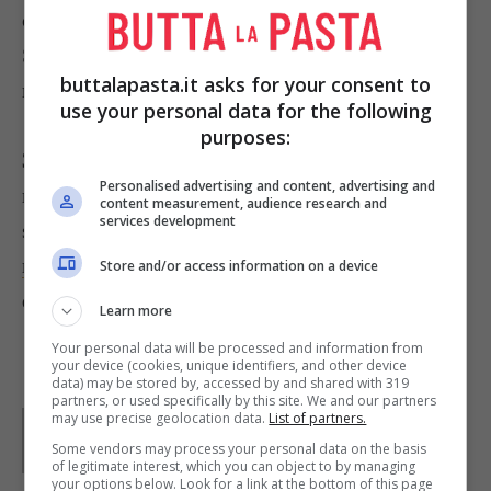
cospargete con 30 gr di
zucchero a velo
.
Spruzzate col
brandy
e il
succo di lime
e cuocete
buttalapasta.it asks for your consent to
nel forno caldo a 200° per 15 minuti.
use your personal data for the following
purposes:
3)
Versate la
crème fraîche
in una ciotola e
Personalised advertising and content, advertising and
mescolatela con lo zucchero a velo restante, il
content measurement, audience research and
services development
succo e la scorza di lime;
cospargete la frutta
morbida ma integra
con la crema al lime e
Store and/or access information on a device
decorate con le foglie di
menta
.
Learn more
Your personal data will be processed and information from
your device (cookies, unique identifiers, and other device
data) may be stored by, accessed by and shared with 319
partners, or used specifically by this site. We and our partners
Parole di
Waly
may use precise geolocation data.
List of partners.
Some vendors may process your personal data on the basis
of legitimate interest, which you can object to by managing
your options below. Look for a link at the bottom of this page