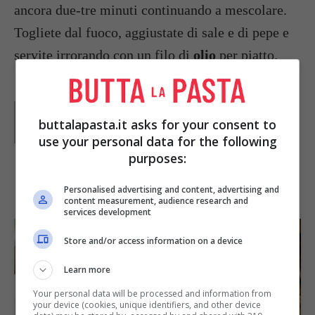
ancora due-tre minuti continuando a mescolare.
Togliete dal fuoco, aggiustate di sale e di pepe e
servite irrorando con un filo di
olio
per piatto.
Parole di
Paoletta
Paoletta è stata collaboratrice di Buttalapasta dal 2008
buttalapasta.it asks for your consent to
al 2011, spaziando tra tutte le tipologie di ricette, dai
use your personal data for the following
primi ai contorni, dai secondi ai dolci.
purposes:
IN PRIMO PIANO
Personalised advertising and content, advertising and
content measurement, audience research and
services development
Store and/or access information on a device
Learn more
Your personal data will be processed and information from
your device (cookies, unique identifiers, and other device