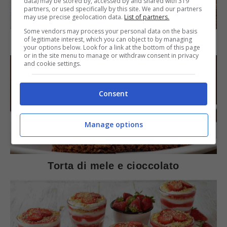
data) may be stored by, accessed by and shared with 319
partners, or used specifically by this site. We and our partners
SECONDI PIATTI
may use precise geolocation data.
List of partners.
Some vendors may process your personal data on the basis
of legitimate interest, which you can object to by managing
Arista di maiale al latte
your options below. Look for a link at the bottom of this page
or in the site menu to manage or withdraw consent in privacy
and cookie settings.
Consent
Manage options
DOLCI
Torta di mele e cioccolato