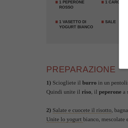
1 PEPERONE
1 CAROTA
ROSSO
1 VASETTO DI
SALE
YOGURT BIANCO
PREPARAZIONE
1)
Sciogliete il
burro
in un pentol
Quindi unite il
riso
, il
peperone
a 
2)
Salate e cuocete il risotto
, bagn
Unite lo yogurt
bianco, mescolate e