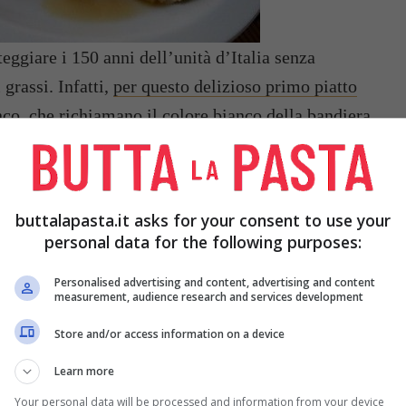
teggiare i 150 anni dell’unità d’Italia senza
 grassi. Infatti,
per questo delizioso primo piatto
anco, che richiamano il colore bianco della bandiera
e riprendono il rosso e i piselli, che ricordano il
nia con questo giorno di festa così importante per
buttalapasta.it asks for your consent to use your
personal data for the following purposes:
Personalised advertising and content, advertising and content
measurement, audience research and services development
Store and/or access information on a device
NI DI
1 CIPOLLA ROSSA
2 CUBETTI DI
DADO
Learn more
Your personal data will be processed and information from your device