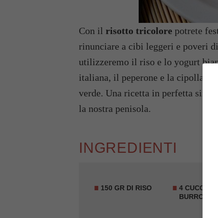
Con il
risotto tricolore
potrete fes
rinunciare a cibi leggeri e poveri di
utilizzeremo il riso e lo yogurt bi
italiana, il peperone e la cipolla ch
verde. Una ricetta in perfetta sinto
la nostra penisola.
INGREDIENTI
150 GR DI RISO
4 CUCCHIAI
BURRO