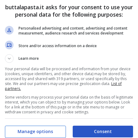
1 SPICCHIO DI
SALE
buttalapasta.it asks for your consent to use your
O DI
AGLIO
personal data for the following purposes:
Personalised advertising and content, advertising and content
measurement, audience research and services development
Store and/or access information on a device
Learn more
Your personal data will be processed and information from your device
(cookies, unique identifiers, and other device data) may be stored by,
accessed by and shared with 319 partners, or used specifically by this
 succo in una ciotola; spellate e tritate finemente
site. We and our partners may use precise geolocation data.
List of
partners.
Some vendors may process your personal data on the basis of legitimate
inare nel succo di limone e in 4 cucchiai di olio;
interest, which you can object to by managing your options below. Look
for a link at the bottom of this page or in the site menu to manage or
ato, l’origano e un pizzico di sale.
withdraw consent in privacy and cookie settings.
 penne
in abbondante acqua salata; mentre cuoce
a padella antiaderente senza grassi.
Manage options
Consent