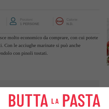
Porzioni:
Calorie:
1 PERSONE
N.D.
sce molto economico da comprare, con cui potete
ti. Con le acciughe marinate si può anche
endolo con pinoli tostati.
ATA DI
ACCIUGHE
1
LIMONE
FRESCHE 400 G