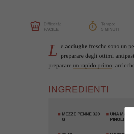
Difficoltà:
Tempo:
FACILE
5 MINUTI
L
e
acciughe
fresche sono un pe
preparare degli ottimi antipas
preparare
un rapido primo
, arricch
INGREDIENTI
MEZZE PENNE
320
UNA MANCI
G
PINOLI