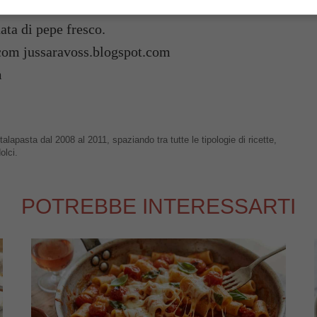
 con le acciughe, i
pinoli
e se volete completate
ata di pepe fresco.
com jussaravoss.blogspot.com
m
talapasta dal 2008 al 2011, spaziando tra tutte le tipologie di ricette,
olci.
POTREBBE INTERESSARTI