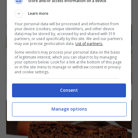
Store and/or access information on a device
IN PRIMO PIANO
Learn more
Your personal data will be processed and information from
your device (cookies, unique identifiers, and other device
data) may be stored by, accessed by and shared with 319
partners, or used specifically by this site. We and our partners
may use precise geolocation data.
List of partners.
Some vendors may process your personal data on the basis
of legitimate interest, which you can object to by managing
your options below. Look for a link at the bottom of this page
or in the site menu to manage or withdraw consent in privacy
and cookie settings.
SECONDI PIATTI
Consent
Arista di maiale al latte
Manage options