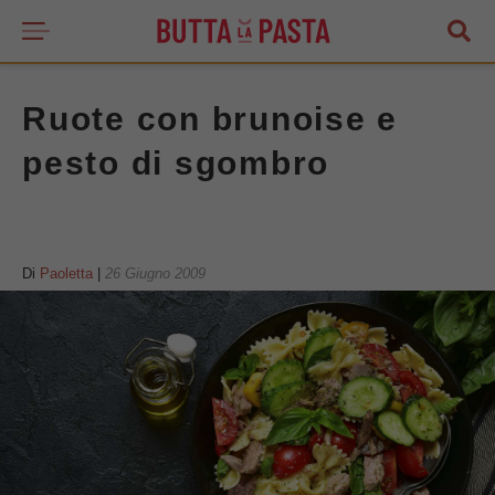
Ruote con brunoise e
pesto di sgombro
Di
Paoletta
|
26 Giugno 2009