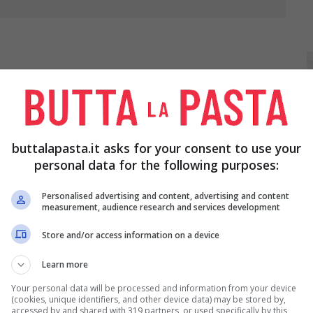
nvenirein 30 ml di
whisky
mescolato ad una tazza
 il torsolo e tagliatela a dadini. In un piatto fondo
buttalapasta.it asks for your consent to use your
tte i tuorli dell’uovo. In un tegame largo con il
personal data for the following purposes:
i burro, unite l’uvetta sgocciolata e asciugata, i
Personalised advertising and content, advertising and content
, quindi mescolate con un cucchiaio di legno per
measurement, audience research and services development
ando a mescolare unite i tuorli sbattuti, poi
Store and/or access information on a device
 Fate lessare le tagliatelle in acqua salata,
Learn more
una larga padella dove avrete fatto sciogliere il
Your personal data will be processed and information from your device
y
, fatelo sfumare a fuoco vivo e versate il
(cookies, unique identifiers, and other device data) may be stored by,
accessed by and shared with 319 partners, or used specifically by this