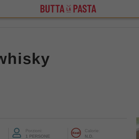
 whisky
Porzioni:
Calorie:
1 PERSONE
N.D.