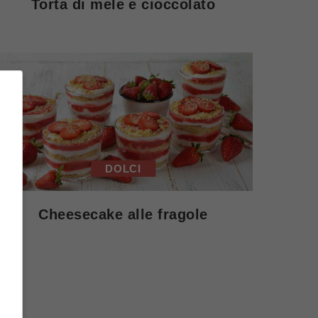
Torta di mele e cioccolato
DOLCI
Cheesecake alle fragole