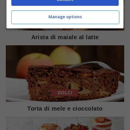
Manage options
SECONDI PIATTI
Arista di maiale al latte
DOLCI
Torta di mele e cioccolato