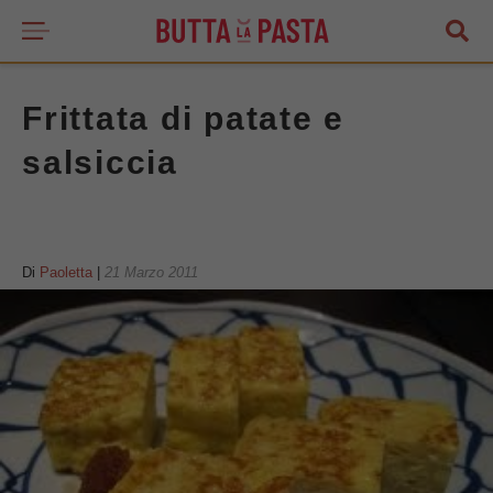
Frittata di patate e
salsiccia
Di
Paoletta
|
21 Marzo 2011