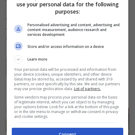
use your personal data for the following
la padellata di patate e salsiccia. Sbattete le uova,
purposes:
salatele e pepatele, versate quindi nella tortiera.
Personalised advertising and content, advertising and
4
Infornate la
frittata
per 20 minuti a 180°, poi
content measurement, audience research and
services development
sfornate e servite a cubetti.
Store and/or access information on a device
Learn more
Parole di
Paoletta
Paoletta è stata collaboratrice di Buttalapasta dal 2008
Your personal data will be processed and information from
al 2011, spaziando tra tutte le tipologie di ricette, dai
your device (cookies, unique identifiers, and other device
primi ai contorni, dai secondi ai dolci.
data) may be stored by, accessed by and shared with 319
partners, or used specifically by this site. We and our partners
may use precise geolocation data.
List of partners.
IN PRIMO PIANO
Some vendors may process your personal data on the basis
of legitimate interest, which you can object to by managing
your options below. Look for a link at the bottom of this page
or in the site menu to manage or withdraw consent in privacy
and cookie settings.
Consent