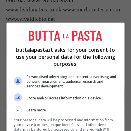
Foto da: www.retepiacenza.it
www.fishfanatics.co.uk www.inerboristeria.com
www.vivaidichio.net
Parole di
Paoletta
Paoletta è stata collaboratrice di Buttalapasta dal 2008
buttalapasta.it asks for your consent to
al 2011, spaziando tra tutte le tipologie di ricette, dai
use your personal data for the following
primi ai contorni, dai secondi ai dolci.
purposes:
IN PRIMO PIANO
Personalised advertising and content, advertising and
content measurement, audience research and
services development
Store and/or access information on a device
Learn more
Your personal data will be processed and information from
your device (cookies, unique identifiers, and other device
data) may be stored by, accessed by and shared with 319