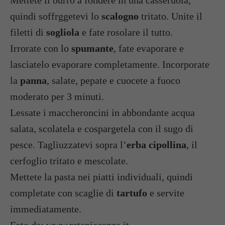
Mettete il burro a fondere in una casseruola,
quindi soffrggetevi lo
scalogno
tritato. Unite il
filetti di
sogliola
e fate rosolare il tutto.
Irrorate con lo
spumante
, fate evaporare e
lasciatelo evaporare completamente. Incorporate
la
panna
, salate, pepate e cuocete a fuoco
moderato per 3 minuti.
Lessate i maccheroncini in abbondante acqua
salata, scolatela e cospargetela con il sugo di
pesce. Tagliuzzatevi sopra l’
erba cipollina
, il
cerfoglio tritato e mescolate.
Mettete la pasta nei piatti individuali, quindi
completate con scaglie di
tartufo
e servite
immediatamente.