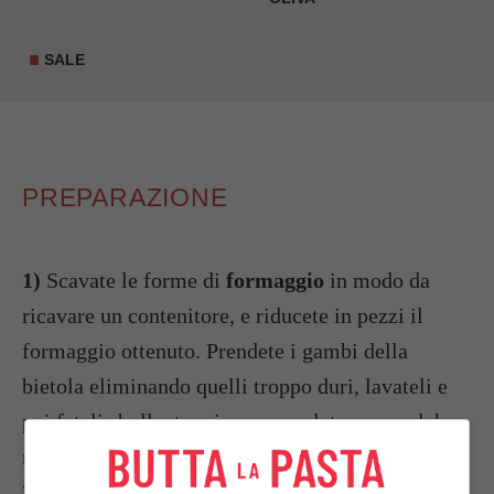
SALE
PREPARAZIONE
1)
Scavate le forme di
formaggio
in modo da
ricavare un contenitore, e riducete in pezzi il
formaggio ottenuto. Prendete i gambi della
bietola eliminando quelli troppo duri, lavateli e
poi fateli sbollentare in acqua salata per qualche
minuto, sgocciolate e riduceteli a pezzetti.
2)
Mettete a tostare il
riso
con poco olio