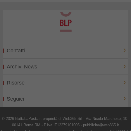
Contatti
Archivi News
Risorse
Seguici
© 2026 ButtaLaPasta.it proprietà di Web365 Srl - Via Nicola Marchese, 10 -
00141 Roma RM - P.Iva IT12279101005 - pubblicita@web365.it