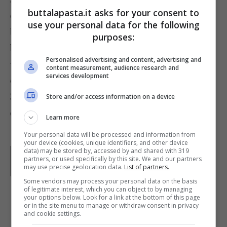
buttalapasta.it asks for your consent to
extravergine di oliva, bagnate con mezzo
use your personal data for the following
bicchiere di vino bianco e cuocete il riso con il
purposes:
brodo vegetale, aggiungendo un mestolo alla
Personalised advertising and content, advertising and
volta. Quando manca poco alla cottura unite i
content measurement, audience research and
services development
cubetti di bieta formaggio e mantecate.
3)
Lasciate riposare il risotto per qualche minuto,
Store and/or access information on a device
quindi distribuitelo nelle forme di formaggio,
Learn more
Your personal data will be processed and information from
your device (cookies, unique identifiers, and other device
Parole di
Paoletta
data) may be stored by, accessed by and shared with 319
partners, or used specifically by this site. We and our partners
Paoletta è stata collaboratrice di Buttalapasta dal 2008
may use precise geolocation data.
List of partners.
al 2011, spaziando tra tutte le tipologie di ricette, dai
primi ai contorni, dai secondi ai dolci.
Some vendors may process your personal data on the basis
of legitimate interest, which you can object to by managing
your options below. Look for a link at the bottom of this page
or in the site menu to manage or withdraw consent in privacy
IN PRIMO PIANO
and cookie settings.