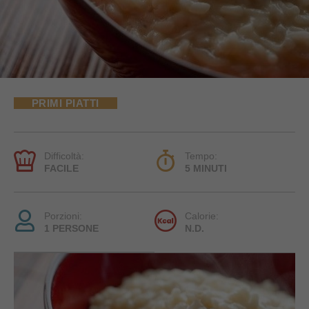
PRIMI PIATTI
Difficoltà:
Tempo:
FACILE
5 MINUTI
Porzioni:
Calorie:
1 PERSONE
N.D.