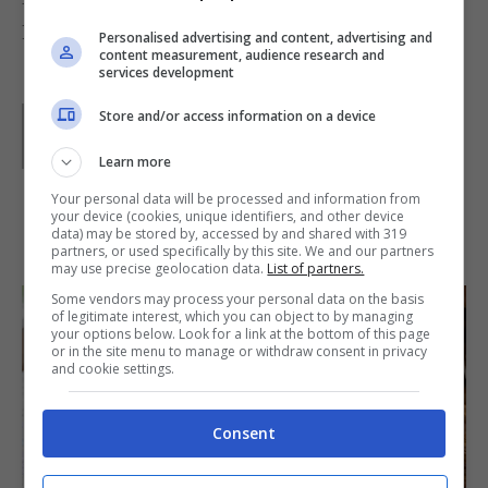
Foto da: www.perfecto-parmacotto.com
Personalised advertising and content, advertising and
content measurement, audience research and
services development
Parole di
Paoletta
Store and/or access information on a device
Paoletta è stata collaboratrice di Buttalapasta dal 2008
al 2011, spaziando tra tutte le tipologie di ricette, dai
Learn more
primi ai contorni, dai secondi ai dolci.
Your personal data will be processed and information from
your device (cookies, unique identifiers, and other device
IN PRIMO PIANO
data) may be stored by, accessed by and shared with 319
partners, or used specifically by this site. We and our partners
may use precise geolocation data.
List of partners.
Some vendors may process your personal data on the basis
of legitimate interest, which you can object to by managing
your options below. Look for a link at the bottom of this page
or in the site menu to manage or withdraw consent in privacy
and cookie settings.
Consent
SECONDI PIATTI