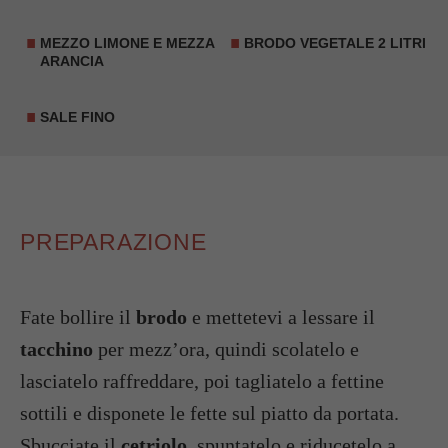
MEZZO LIMONE E MEZZA
BRODO VEGETALE 2 LITRI
ARANCIA
SALE FINO
PREPARAZIONE
Fate bollire il
brodo
e mettetevi a lessare il
tacchino
per mezz’ora, quindi scolatelo e
lasciatelo raffreddare, poi tagliatelo a fettine
sottili e disponete le fette sul piatto da portata.
Sbucciate il
cetriolo
, spuntatelo e riducetelo a