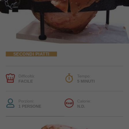
SECONDI PIATTI
Difficoltà:
Tempo:
FACILE
5 MINUTI
Porzioni:
Calorie:
1 PERSONE
N.D.