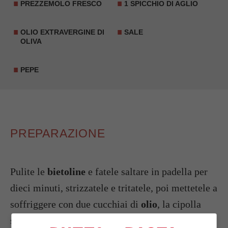
PREZZEMOLO
FRESCO
1 SPICCHIO DI AGLIO
OLIO EXTRAVERGINE DI
SALE
OLIVA
PEPE
PREPARAZIONE
Pulite le
bietoline
e fatele saltare in padella per
dieci minuti, strizzatele e tritatele, poi mettetele a
soffriggere con due cucchiai di
olio
, la cipolla
spellata e tritata, salate e pepate.