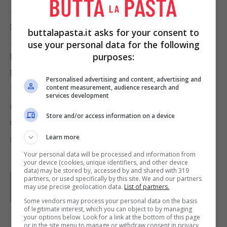
Intanto tritate nel mixer il pane con l’aglio e il
prezzemolo.
buttalapasta.it asks for your consent to
In uno terrina imburrata formate uno strato di
use your personal data for the following
purposes:
bietoline, uno di
pancarrè
tritato, poi uno di
besciamella e uno di prosiutto cotto.
Personalised advertising and content, advertising and
content measurement, audience research and
Ripetete la sequenza degli strati, terminando con
services development
uno di briciole di pane aromatizzate. Irrorate con
Store and/or access information on a device
un filo di olio e mettete in forno a 200° per venti
Learn more
minuti.
Your personal data will be processed and information from
your device (cookies, unique identifiers, and other device
data) may be stored by, accessed by and shared with 319
Parole di
Paoletta
partners, or used specifically by this site. We and our partners
Paoletta è stata collaboratrice di Buttalapasta dal 2008
may use precise geolocation data.
List of partners.
al 2011, spaziando tra tutte le tipologie di ricette, dai
Some vendors may process your personal data on the basis
primi ai contorni, dai secondi ai dolci.
of legitimate interest, which you can object to by managing
your options below. Look for a link at the bottom of this page
or in the site menu to manage or withdraw consent in privacy