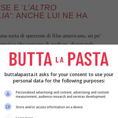
E E ‘
L’ALTRO
LIA
‘: ANCHE LUI NE HA
una sorta di spezzone di film americano, un po’
ancisco
che sognano di svoltare, diventando
ui di soddisfazioni ne ha avute, ha condotto
attro Ristoranti
, ma è anche fondatore della
nze di ristorazione e proprietario del ristorante
buttalapasta.it asks for your consent to use your
personal data for the following purposes:
bara Bouchet
, non è il solo ad avere l’estro
Personalised advertising and content, advertising and content
measurement, audience research and services development
onosciuto di lui è infatti l’altro fratello,
Store and/or access information on a device
are come un funghetto sul suo profilo Instagram