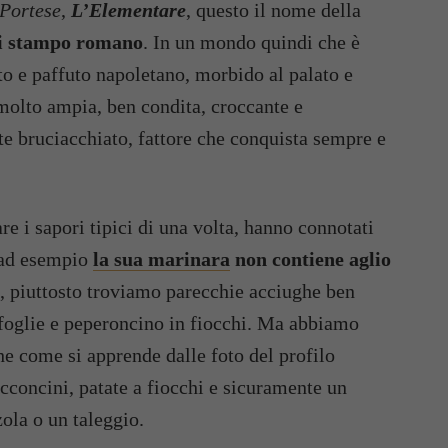
 Portese
,
L’Elementare
, questo il nome della
 di stampo romano
. In un mondo quindi che è
to e paffuto napoletano, morbido al palato e
molto ampia, ben condita, croccante e
e bruciacchiato, fattore che conquista sempre e
re i sapori tipici di una volta, hanno connotati
 ad esempio
la sua marinara
non contiene aglio
, piuttosto troviamo parecchie acciughe ben
n foglie e peperoncino in fiocchi. Ma abbiamo
he come si apprende dalle foto del profilo
cconcini, patate a fiocchi e sicuramente un
ola o un taleggio.