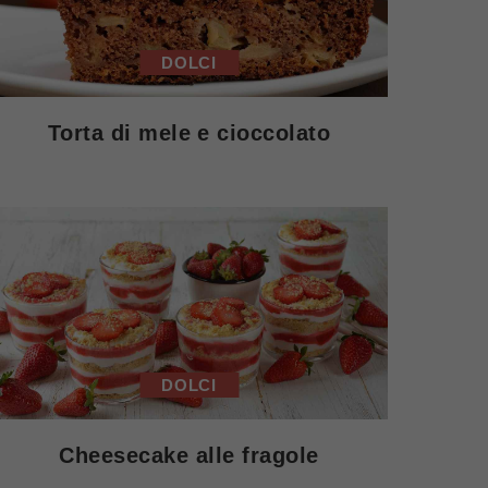
DOLCI
Torta di mele e cioccolato
DOLCI
Cheesecake alle fragole