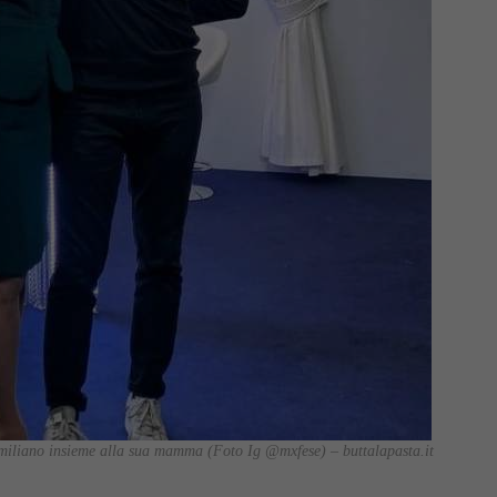
iliano insieme alla sua mamma (Foto Ig @mxfese) – buttalapasta.it