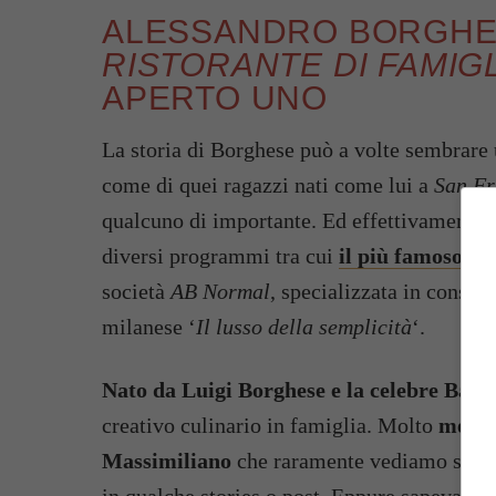
ALESSANDRO BORGHES
RISTORANTE DI FAMIG
APERTO UNO
La storia di Borghese può a volte sembrare 
come di quei ragazzi nati come lui a
San Fr
qualcuno di importante. Ed effettivamente l
diversi programmi tra cui
il più famoso
Qu
società
AB Normal
, specializzata in consule
milanese ‘
Il lusso della semplicità
‘.
Nato da Luigi Borghese e la celebre Bar
creativo culinario in famiglia. Molto
meno c
Massimiliano
che raramente vediamo spunt