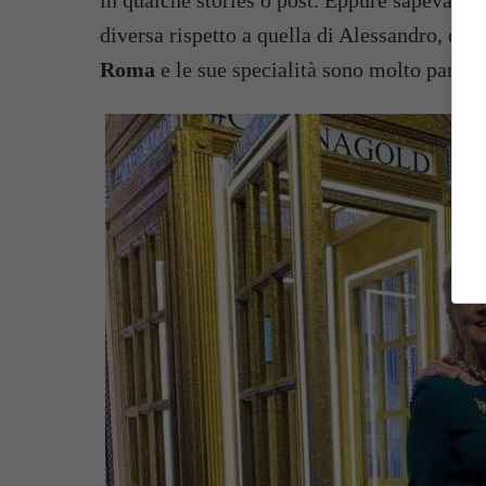
in qualche stories o post. Eppure sapevate 
diversa rispetto a quella di Alessandro, difa
Roma
e le sue specialità sono molto partico