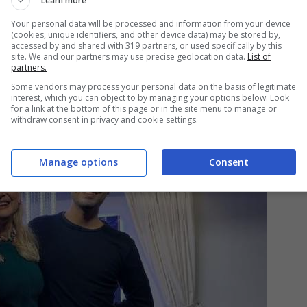
che proprio Max ha una sua attività? Decisamente
Learn more
tti
è proprietario di una pizzeria nel cuore di
Your personal data will be processed and information from your device
(cookies, unique identifiers, and other device data) may be stored by,
lari.
accessed by and shared with 319 partners, or used specifically by this
site. We and our partners may use precise geolocation data.
List of
partners.
Some vendors may process your personal data on the basis of legitimate
interest, which you can object to by managing your options below. Look
for a link at the bottom of this page or in the site menu to manage or
withdraw consent in privacy and cookie settings.
Manage options
Consent