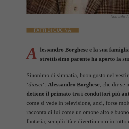
Non solo Al
FATTI DI CUCINA
A
lessandro Borghese e la sua famigli
strettissimo parente ha aperto la sua
Sinonimo di simpatia, buon gusto nel vesti
‘
diasci
‘:
Alessandro Borghese
, che dir se
detiene il primato tra i conduttori più au
come si vede in televisione, anzi, forse mol
racconta di lui come un omone alto e buono,
fantasia, semplicità e divertimento in tutto 