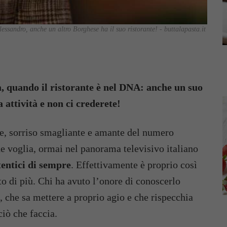
essandro, anche un altro Borghese ha il suo ristorante! - buttalapasta.it
a, quando il ristorante è nel DNA: anche un suo
 attività e non ci crederete!
re, sorriso smagliante e amante del numero
 ne voglia, ormai nel panorama televisivo italiano
tentici di sempre
. Effettivamente è proprio così
to di più. Chi ha avuto l’onore di conoscerlo
 che sa mettere a proprio agio e che rispecchia
ciò che faccia.