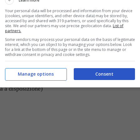
Learn more
Your personal data will be processed and information from your device
(cookies, unique identifiers, and other device data) may be stored by,
accessed by and shared with 319 partners, or used specifically by this
site. We and our partners may use precise geolocation data.
List of
partners.
Some vendors may process your personal data on the basis of legitimate
interest, which you can object to by managing your options below. Look
for a link at the bottom of this page or in the site menu to manage or
Come preparare la famosa pasta alla buttera – buttalapasta.it
withdraw consent in privacy and cookie settings.
Manage options
Consent
ta a disposizione)