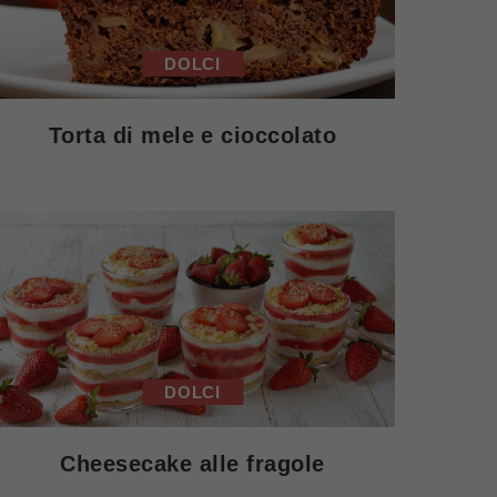
DOLCI
Torta di mele e cioccolato
DOLCI
Cheesecake alle fragole