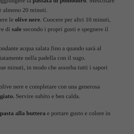
 aggiungere la
passata di pomodoro
. Mescolare
er almeno 20 minuti.
gere le
olive nere
. Cuocere per altri 10 minuti,
re di
sale
secondo i propri gusti e spegnere il
ndante acqua salata fino a quando sarà al
iatamente nella padella con il sugo.
due minuti, in modo che assorba tutti i sapori
e olive nere e completare con una generosa
giato.
Servire subito e ben calda.
 pasta alla buttera
e portare gusto e colore in