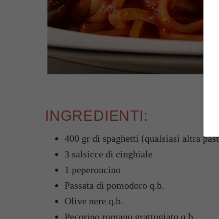
INGREDIENTI:
400 gr di spaghetti (qualsiasi altra pas
3 salsicce di cinghiale
1 peperoncino
Passata di pomodoro q.b.
Olive nere q.b.
Pecorino romano grattugiato q.b.