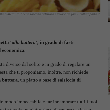
lla buttera: la ricetta toscana deliziosa e veloce da fare - buttalapasta.it
etta ‘
alla buttera
‘, in grado di farti
d economica.
sta diverso dal solito e in grado di regalare un
uesta che ti proponiamo, inoltre, non richiede
a buttera
, un piatto a base di
salsiccia di
 in modo impeccabile e far innamorare tutti i tuoi
re in tavola un piatto ricco di sapore e a basso