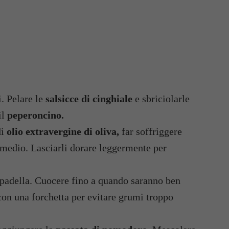
i. Pelare le
salsicce di cinghiale
e sbriciolarle
il
peperoncino.
di
olio extravergine di oliva,
far soffriggere
o medio. Lasciarli dorare leggermente per
a padella. Cuocere fino a quando saranno ben
con una forchetta per evitare grumi troppo