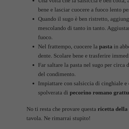
Una volta che la salsiccia è ben cotta,
bene e lasciar cuocere a fuoco lento p
Quando il sugo è ben ristretto, aggiun
mescolando di tanto in tanto. Aggiusta
fuoco.
Nel frattempo, cuocere la
pasta
in abbo
dente. Scolare bene e trasferire immed
Far saltare la pasta nel sugo per circa 
del condimento.
Impiattare con salsiccia di cinghiale 
spolverata di
pecorino romano grattu
No ti resta che provare questa
ricetta della
tavola. Ne rimarrai stupito!