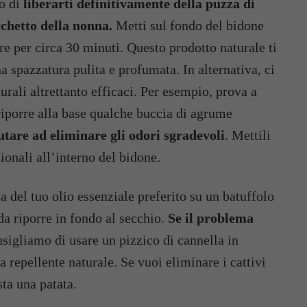
ro di
liberarti definitivamente della puzza di
chetto della nonna.
Metti sul fondo del bidone
ire per circa 30 minuti. Questo prodotto naturale ti
na spazzatura pulita e profumata. In alternativa, ci
urali altrettanto efficaci. Per esempio, prova a
riporre alla base qualche buccia di agrume
utare ad eliminare gli odori sgradevoli
. Mettili
zionali all’interno del bidone.
a del tuo olio essenziale preferito su un batuffolo
da riporre in fondo al secchio.
Se il problema
onsigliamo di usare un pizzico di cannella in
a repellente naturale. Se vuoi eliminare i cattivi
sta una patata.