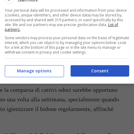
Learn more
Your personal data will be processed and information from your device
(cookies, unique identifiers, and other device data) may be stored by,
accessed by and shared with 319 partners, or used specifically by this
site. We and our partners may use precise geolocation data.
List of
partners.
Some vendors may process your personal data on the basis of legitimate
interest, which you can object to by managing your options below. Look
for a link at the bottom of this page or in the site menu to manage or
withdraw consent in privacy and cookie settings.
Manage options
Consent
ttumiera maleodorante priva questo rimedio naturale (Buttalapasta.it)
re la comparsa di cattivi odori sarebbe opportuno
eno una volta alla settimana, specialmente quando
ato igienizzare il bidone regolarmente, affinché