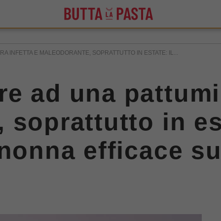
A INFETTA E MALEODORANTE, SOPRATTUTTO IN ESTATE: IL...
e ad una pattumie
soprattutto in est
 nonna efficace su