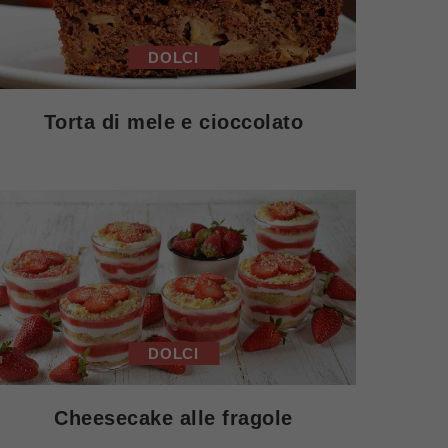
DOLCI
Torta di mele e cioccolato
DOLCI
Cheesecake alle fragole