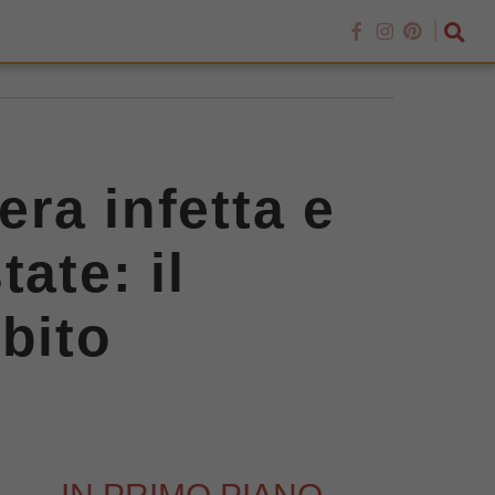
ra infetta e
ate: il
bito