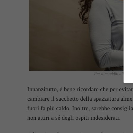
Per dire addio alla pa
Innanzitutto, è bene ricordare che per evita
cambiare il sacchetto della spazzatura alm
fuori fa più caldo. Inoltre, sarebbe consigli
non attiri a sé degli ospiti indesiderati.