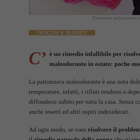
Pattumiera maleodorante e 
TRUCCHI E SEGRETI
C’
è un rimedio infallibile per risol
maleodorante in estate: poche mo
La pattumiera maleodorante è una nota dolen
temperature, infatti, i rifiuti tendono a dep
diffondersi subito per tutta la casa. Senza 
anche insetti ed altri ospiti indesiderati.
Ad ogni modo, se vuoi
risolvere il proble
il
rimedio naturale della nonna
che stiamo