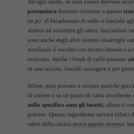
Ad ogni modo, se vuoi essere davvero sicu
pattumiera
dovresti ricorrere a questo
truc
un po’ di bicarbonato di sodio e lascialo ag
aiuterà ad assorbire gli odori, lasciandoti u
sono anche degli altri sistemi casalinghi nat
strofinare il secchio con mezzo limone o a 
essiccata. Anche i fondi di caffè possono
ai
in una tazzina, lasciali asciugare e poi posi
Infine, puoi provare a versare qualche gocci
di cotone o su un pezzo di carta assorbente 
nello specifico sono gli insetti
, allora ti c
polvere. Questo ingrediente servirà infatti d
odori dalla cucina
prova questo sistema
: ba