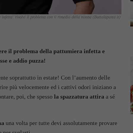
infetta: risolvi il problema con il rimedio della nonna (Buttalapasta.it)
vere il problema della pattumiera infetta e
sse e addio puzza!
te soprattutto in estate! Con l’aumento delle
erire più velocemente ed i cattivi odori iniziano a
contare, poi, che spesso
la spazzatura attira
a sé
ma
una volta per tutte devi assolutamente provare
 per svelarti.