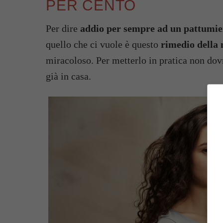
PER CENTO
Per dire
addio per sempre ad un pattumie
quello che ci vuole è questo
rimedio della
miracoloso. Per metterlo in pratica non dovra
già in casa.