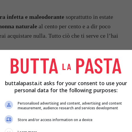
ra infetta e maleodorante
soprattutto in estate
 nonna naturale
al cento per cento e a dir poco
i acquistare nulla. Tutto ciò che ti serve ce l’hai
buttalapasta.it asks for your consent to use your
personal data for the following purposes:
Personalised advertising and content, advertising and content
measurement, audience research and services development
Store and/or access information on a device